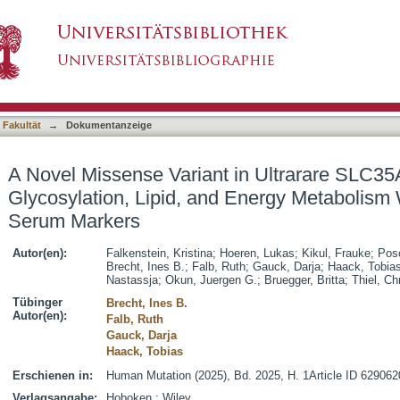
in Ultrarare SLC35A1-CDG Alters Cellular Glyc
asiert)
ut Affecting CDG Serum Markers
 Fakultät
→
Dokumentanzeige
A Novel Missense Variant in Ultrarare SLC35
Glycosylation, Lipid, and Energy Metabolism
Serum Markers
Autor(en):
Falkenstein, Kristina
;
Hoeren, Lukas
;
Kikul, Frauke
;
Pos
Brecht, Ines B.
;
Falb, Ruth
;
Gauck, Darja
;
Haack, Tobia
Nastassja
;
Okun, Juergen G.
;
Bruegger, Britta
;
Thiel, Ch
Tübinger
Brecht, Ines B.
Autor(en):
Falb, Ruth
Gauck, Darja
Haack, Tobias
Erschienen in:
Human Mutation (2025), Bd. 2025, H. 1Article ID 629062
Verlagsangabe:
Hoboken : Wiley