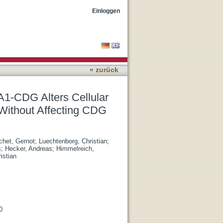
osylation, Lipid, and
Einloggen
« zurück
A1-CDG Alters Cellular
 Without Affecting CDG
chet, Gernot
;
Luechtenborg, Christian
;
s
;
Hecker, Andreas
;
Himmelreich,
ristian
0