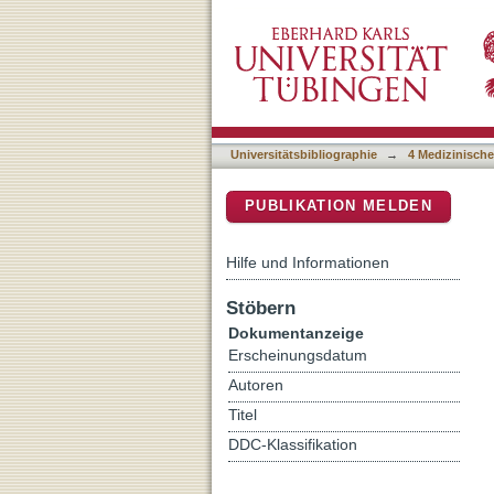
A Novel Missense Variant 
DSpace Repositorium (Manakin b
Energy Metabolism Witho
Universitätsbibliographie
→
4 Medizinische
PUBLIKATION MELDEN
Hilfe und Informationen
Stöbern
Dokumentanzeige
Erscheinungsdatum
Autoren
Titel
DDC-Klassifikation