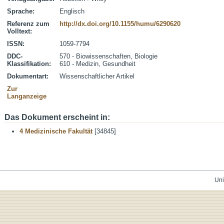
Sprache:
Englisch
Referenz zum
http://dx.doi.org/10.1155/humu/6290620
Volltext:
ISSN:
1059-7794
DDC-
570 - Biowissenschaften, Biologie
Klassifikation:
610 - Medizin, Gesundheit
Dokumentart:
Wissenschaftlicher Artikel
Zur
Langanzeige
Das Dokument erscheint in:
4 Medizinische Fakultät
[34845]
Uni