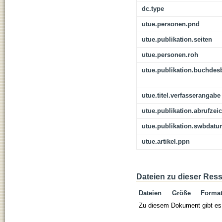
dc.type
utue.personen.pnd
utue.publikation.seiten
utue.personen.roh
utue.publikation.buchdes
utue.titel.verfasserangabe
utue.publikation.abrufzei
utue.publikation.swbdat
utue.artikel.ppn
Dateien zu dieser Res
Dateien
Größe
Forma
Zu diesem Dokument gibt es 