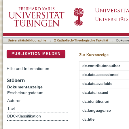
Caritas und Diakonie unter dem Veränderung
DSpace Repositorium (Manakin basiert)
Universitätsbibliographie
→
2 Katholisch-Theologische Fakultät
→
Dokume
PUBLIKATION MELDEN
Zur Kurzanzeige
dc.contributor.author
Hilfe und Informationen
dc.date.accessioned
Stöbern
dc.date.available
Dokumentanzeige
dc.date.issued
Erscheinungsdatum
Autoren
dc.identifier.uri
Titel
dc.language.iso
DDC-Klassifikation
dc.title