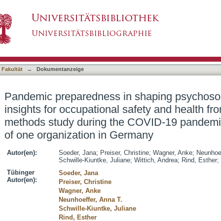
shaping psychosocial working conditions - ins
asiert)
longitudinal mixed-methods study during the C
anization in Germany
 Fakultät
→
Dokumentanzeige
Pandemic preparedness in shaping psychosoci
insights for occupational safety and health fr
methods study during the COVID-19 pandemic
of one organization in Germany
Autor(en):
Soeder, Jana
;
Preiser, Christine
;
Wagner, Anke
;
Neunhoef
Schwille-Kiuntke, Juliane
;
Wittich, Andrea
;
Rind, Esther
;
Tübinger
Soeder, Jana
Autor(en):
Preiser, Christine
Wagner, Anke
Neunhoeffer, Anna T.
Schwille-Kiuntke, Juliane
Rind, Esther