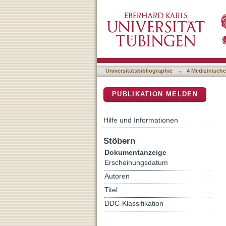
Pandemic preparedness in 
DSpace Repositorium (Manakin b
safety and health from a 
company sites of one org
Universitätsbibliographie
→
4 Medizinische
PUBLIKATION MELDEN
Hilfe und Informationen
Stöbern
Dokumentanzeige
Erscheinungsdatum
Autoren
Titel
DDC-Klassifikation