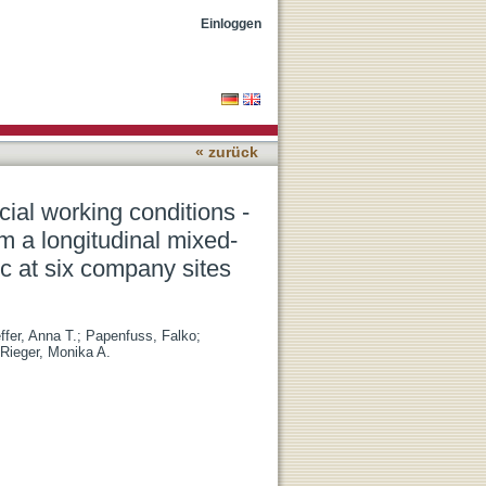
ights for occupational
Einloggen
OVID-19 pandemic at six
« zurück
al working conditions -
om a longitudinal mixed-
 at six company sites
fer, Anna T.
;
Papenfuss, Falko
;
Rieger, Monika A.