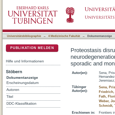
Proteostasis disruption and lipid dyshomeos
DSpace Repositorium (Manakin basiert)
druggable targets across sporadic and mono
Universitätsbibliographie
→
4 Medizinische Fakultät
→
Dokumentanzeige
PUBLIKATION MELDEN
Proteostasis disr
neurodegeneration
Hilfe und Informationen
sporadic and mon
Stöbern
Autor(en):
Sena, Prisc
Hernandez
Dokumentanzeige
Jeremiasz
Erscheinungsdatum
Tübinger
Sena, Pris
Autoren
Autor(en):
Friedrich,
Fath, Flor
Titel
Weber, Jo
DDC-Klassifikation
Schmidt, 
Erschienen in:
Frontiers 