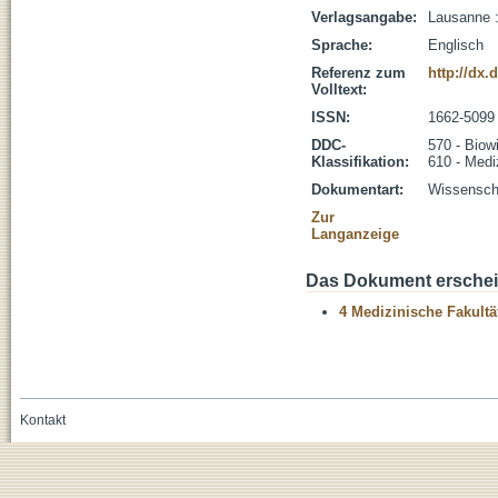
Verlagsangabe:
Lausanne :
Sprache:
Englisch
Referenz zum
http://dx.
Volltext:
ISSN:
1662-5099
DDC-
570 - Biow
Klassifikation:
610 - Medi
Dokumentart:
Wissenscha
Zur
Langanzeige
Das Dokument erschein
4 Medizinische Fakultä
Kontakt