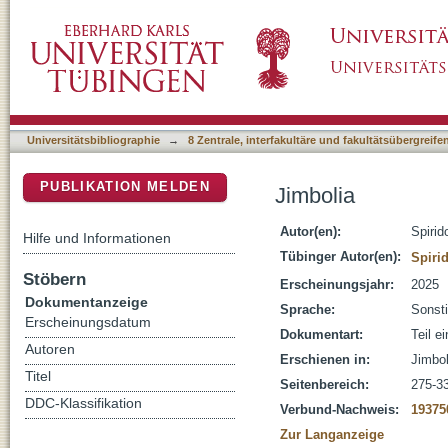
Jimbolia
DSpace Repositorium (Manakin basiert)
Universitätsbibliographie
→
8 Zentrale, interfakultäre und fakultätsübergreif
PUBLIKATION MELDEN
Jimbolia
Autor(en):
Spirid
Hilfe und Informationen
Tübinger Autor(en):
Spirid
Stöbern
Erscheinungsjahr:
2025
Dokumentanzeige
Sprache:
Sonst
Erscheinungsdatum
Dokumentart:
Teil e
Autoren
Erschienen in:
Jimbol
Titel
Seitenbereich:
275-3
DDC-Klassifikation
Verbund-Nachweis:
19375
Zur Langanzeige