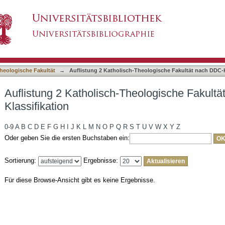
heologische Fakultät nach DDC-Klassifikation
asiert)
heologische Fakultät
→
Auflistung 2 Katholisch-Theologische Fakultät nach DDC-K
Auflistung 2 Katholisch-Theologische Fakult
Klassifikation
0-9
A
B
C
D
E
F
G
H
I
J
K
L
M
N
O
P
Q
R
S
T
U
V
W
X
Y
Z
Oder geben Sie die ersten Buchstaben ein:
Sortierung:
Ergebnisse:
Für diese Browse-Ansicht gibt es keine Ergebnisse.