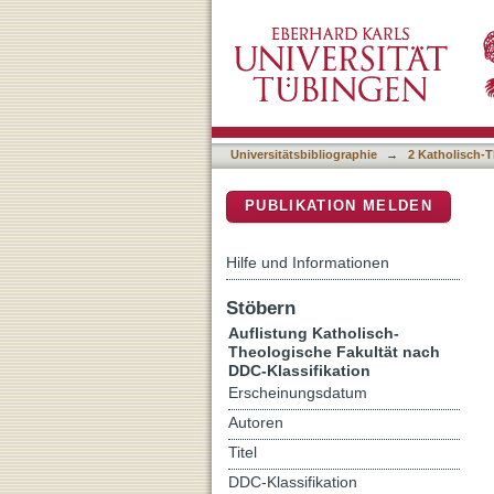
Auflistung 2 Katholisch-T
DSpace Repositorium (Manakin b
Universitätsbibliographie
→
2 Katholisch-T
PUBLIKATION MELDEN
Hilfe und Informationen
Stöbern
Auflistung Katholisch-
Theologische Fakultät nach
DDC-Klassifikation
Erscheinungsdatum
Autoren
Titel
DDC-Klassifikation