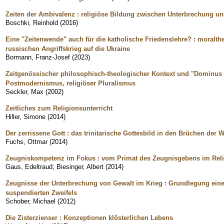
Zeiten der Ambivalenz : religiöse Bildung zwischen Unterbrechung u
Boschki, Reinhold
(
2016
)
Eine "Zeitenwende" auch für die katholische Friedenslehre? : moral
russischen Angriffskrieg auf die Ukraine
Bormann, Franz-Josef
(
2023
)
Zeitgenössischer philosophisch-theologischer Kontext und "Dominus I
Postmodernismus, religiöser Pluralismus
Seckler, Max
(
2002
)
Zeitliches zum Religionsunterricht
Hiller, Simone
(
2014
)
Der zerrissene Gott : das trinitarische Gottesbild in den Brüchen der W
Fuchs, Ottmar
(
2014
)
Zeugniskompetenz im Fokus : vom Primat des Zeugnisgebens im Reli
Gaus, Edeltraud
;
Biesinger, Albert
(
2014
)
Zeugnisse der Unterbrechung von Gewalt im Krieg : Grundlegung einer
suspendierten Zweifels
Schober, Michael
(
2012
)
Die Zisterzienser : Konzeptionen klösterlichen Lebens