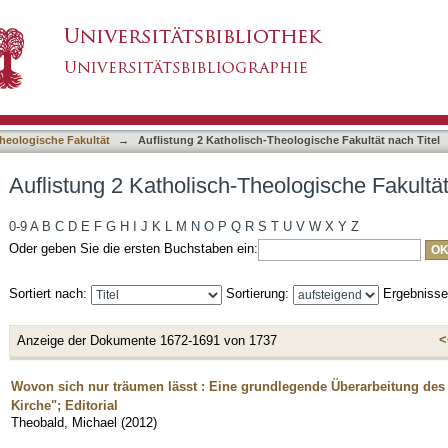
eologische Fakultät nach Titel
asiert)
heologische Fakultät
→
Auflistung 2 Katholisch-Theologische Fakultät nach Titel
Auflistung 2 Katholisch-Theologische Fakultät
0-9
A
B
C
D
E
F
G
H
I
J
K
L
M
N
O
P
Q
R
S
T
U
V
W
X
Y
Z
Oder geben Sie die ersten Buchstaben ein:
Sortiert nach:
Sortierung:
Ergebniss
<
Anzeige der Dokumente 1672-1691 von 1737
Wovon sich nur träumen lässt : Eine grundlegende Überarbeitung des
Kirche"; Editorial
Theobald, Michael
(
2012
)