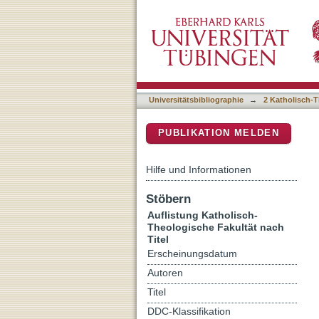
Auflistung 2 Katholisch-Th
DSpace Repositorium (Manakin b
Universitätsbibliographie
→
2 Katholisch-T
PUBLIKATION MELDEN
Hilfe und Informationen
Stöbern
Auflistung Katholisch-
Theologische Fakultät nach
Titel
Erscheinungsdatum
Autoren
Titel
DDC-Klassifikation