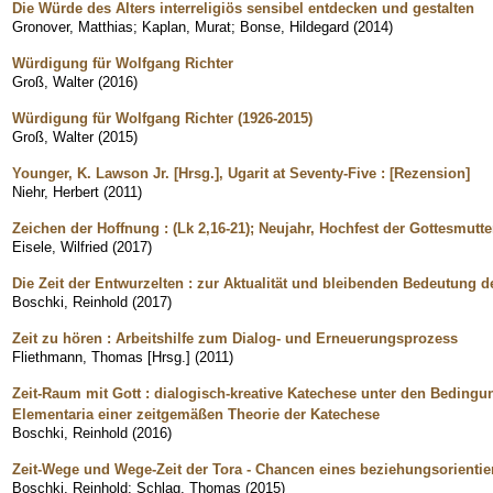
Die Würde des Alters interreligiös sensibel entdecken und gestalten
Gronover, Matthias
;
Kaplan, Murat
;
Bonse, Hildegard
(
2014
)
Würdigung für Wolfgang Richter
Groß, Walter
(
2016
)
Würdigung für Wolfgang Richter (1926-2015)
Groß, Walter
(
2015
)
Younger, K. Lawson Jr. [Hrsg.], Ugarit at Seventy-Five : [Rezension]
Niehr, Herbert
(
2011
)
Zeichen der Hoffnung : (Lk 2,16-21); Neujahr, Hochfest der Gottesmutte
Eisele, Wilfried
(
2017
)
Die Zeit der Entwurzelten : zur Aktualität und bleibenden Bedeutung 
Boschki, Reinhold
(
2017
)
Zeit zu hören : Arbeitshilfe zum Dialog- und Erneuerungsprozess
Fliethmann, Thomas [Hrsg.]
(
2011
)
Zeit-Raum mit Gott : dialogisch-kreative Katechese unter den Bedingun
Elementaria einer zeitgemäßen Theorie der Katechese
Boschki, Reinhold
(
2016
)
Zeit-Wege und Wege-Zeit der Tora - Chancen eines beziehungsorientie
Boschki, Reinhold
;
Schlag, Thomas
(
2015
)