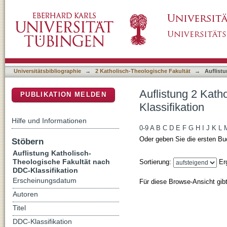
Auflistung 2 Katholisch-Theologische Fakult
DSpace Repositorium (Manakin basiert)
Universitätsbibliographie
→
2 Katholisch-Theologische Fakultät
→
Auflistu
Auflistung 2 Kath
PUBLIKATION MELDEN
Klassifikation
Hilfe und Informationen
0-9
A
B
C
D
E
F
G
H
I
J
K
L
Oder geben Sie die ersten Bu
Stöbern
Auflistung Katholisch-
Theologische Fakultät nach
Sortierung:
Er
DDC-Klassifikation
Erscheinungsdatum
Für diese Browse-Ansicht gib
Autoren
Titel
DDC-Klassifikation