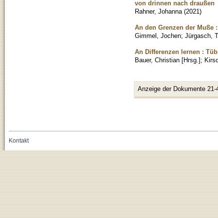
von drinnen nach draußen
Rahner, Johanna
(
2021
)
An den Grenzen der Muße :
Gimmel, Jochen
;
Jürgasch, 
An Differenzen lernen : Tü
Bauer, Christian [Hrsg.]
;
Kirs
Anzeige der Dokumente 21-
Kontakt