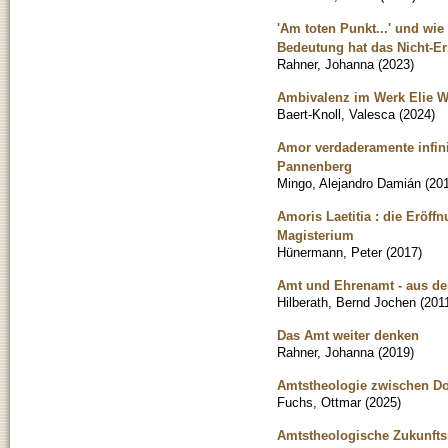
'Am toten Punkt...' und wi
Bedeutung hat das Nicht-E
Rahner, Johanna
(
2023
)
Ambivalenz im Werk Elie Wi
Baert-Knoll, Valesca
(
2024
)
Amor verdaderamente infini
Pannenberg
Mingo, Alejandro Damián
(
20
Amoris Laetitia : die Eröff
Magisterium
Hünermann, Peter
(
2017
)
Amt und Ehrenamt - aus d
Hilberath, Bernd Jochen
(
201
Das Amt weiter denken
Rahner, Johanna
(
2019
)
Amtstheologie zwischen D
Fuchs, Ottmar
(
2025
)
Amtstheologische Zukunftsm