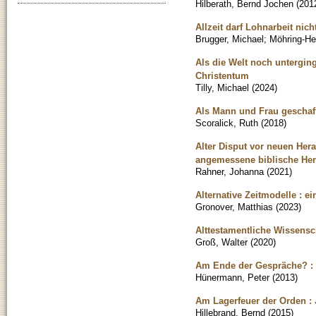
Hilberath, Bernd Jochen
(
201
Allzeit darf Lohnarbeit nicht
Brugger, Michael
;
Möhring-He
Als die Welt noch untergi
Christentum
Tilly, Michael
(
2024
)
Als Mann und Frau geschaff
Scoralick, Ruth
(
2018
)
Alter Disput vor neuen Her
angemessene biblische Herm
Rahner, Johanna
(
2021
)
Alternative Zeitmodelle : e
Gronover, Matthias
(
2023
)
Alttestamentliche Wissensc
Groß, Walter
(
2020
)
Am Ende der Gespräche? : 
Hünermann, Peter
(
2013
)
Am Lagerfeuer der Orden :
Hillebrand, Bernd
(
2015
)