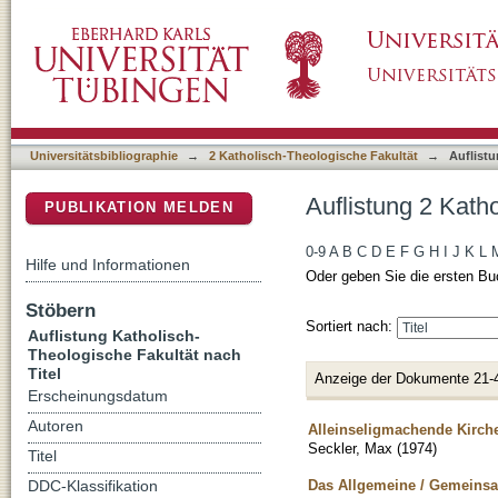
Auflistung 2 Katholisch-Theologische Fakultä
DSpace Repositorium (Manakin basiert)
Universitätsbibliographie
→
2 Katholisch-Theologische Fakultät
→
Auflistu
Auflistung 2 Kath
PUBLIKATION MELDEN
0-9
A
B
C
D
E
F
G
H
I
J
K
L
Hilfe und Informationen
Oder geben Sie die ersten Bu
Stöbern
Sortiert nach:
Auflistung Katholisch-
Theologische Fakultät nach
Titel
Anzeige der Dokumente 21-
Erscheinungsdatum
Autoren
Alleinseligmachende Kirche
Seckler, Max
(
1974
)
Titel
Das Allgemeine / Gemeinsa
DDC-Klassifikation