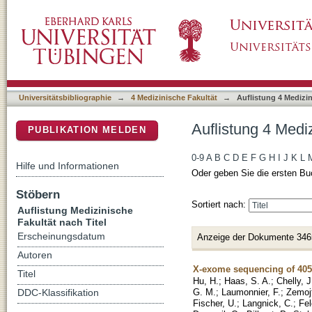
Auflistung 4 Medizinische Fakultät nach Titel
DSpace Repositorium (Manakin basiert)
Universitätsbibliographie
→
4 Medizinische Fakultät
→
Auflistung 4 Medizin
Auflistung 4 Mediz
PUBLIKATION MELDEN
0-9
A
B
C
D
E
F
G
H
I
J
K
L
Hilfe und Informationen
Oder geben Sie die ersten Bu
Stöbern
Sortiert nach:
Auflistung Medizinische
Fakultät nach Titel
Erscheinungsdatum
Anzeige der Dokumente 346
Autoren
X-exome sequencing of 405 u
Titel
Hu, H.
;
Haas, S. A.
;
Chelly, J
G. M.
;
Laumonnier, F.
;
Zemojt
DDC-Klassifikation
Fischer, U.
;
Langnick, C.
;
Fe