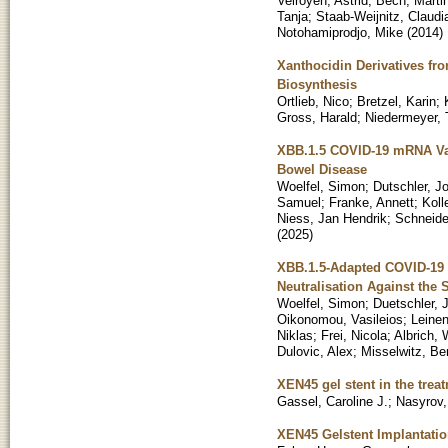
Velroyen, Astrid
;
Bech, Marti
Tanja
;
Staab-Weijnitz, Claudi
Notohamiprodjo, Mike
(
2014
)
Xanthocidin Derivatives fr
Biosynthesis
Ortlieb, Nico
;
Bretzel, Karin
;
Gross, Harald
;
Niedermeyer, 
XBB.1.5 COVID-19 mRNA Vac
Bowel Disease
Woelfel, Simon
;
Dutschler, Jo
Samuel
;
Franke, Annett
;
Koll
Niess, Jan Hendrik
;
Schneide
(
2025
)
XBB.1.5-Adapted COVID-19 
Neutralisation Against the
Woelfel, Simon
;
Duetschler, 
Oikonomou, Vasileios
;
Leine
Niklas
;
Frei, Nicola
;
Albrich, 
Dulovic, Alex
;
Misselwitz, Be
XEN45 gel stent in the tre
Gassel, Caroline J.
;
Nasyrov,
XEN45 Gelstent Implantati