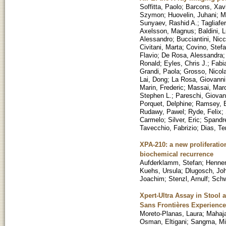
Soffitta, Paolo
;
Barcons, Xav
Szymon
;
Huovelin, Juhani
;
M
Sunyaev, Rashid A.
;
Tagliafer
Axelsson, Magnus
;
Baldini, 
Alessandro
;
Bucciantini, Nicc
Civitani, Marta
;
Covino, Stef
Flavio
;
De Rosa, Alessandra
Ronald
;
Eyles, Chris J.
;
Fabi
Grandi, Paola
;
Grosso, Nicol
Lai, Dong
;
La Rosa, Giovanni
Marin, Frederic
;
Massai, Mar
Stephen L.
;
Pareschi, Giovan
Porquet, Delphine
;
Ramsey, B
Rudawy, Pawel
;
Ryde, Felix
;
Carmelo
;
Silver, Eric
;
Spandre
Tavecchio, Fabrizio
;
Dias, Te
XPA-210: a new proliferatio
biochemical recurrence
Aufderklamm, Stefan
;
Hennen
Kuehs, Ursula
;
Dlugosch, Jo
Joachim
;
Stenzl, Arnulf
;
Schw
Xpert-Ultra Assay in Stool
Sans Frontières Experienc
Moreto-Planas, Laura
;
Mahaj
Osman, Eltigani
;
Sangma, Mit