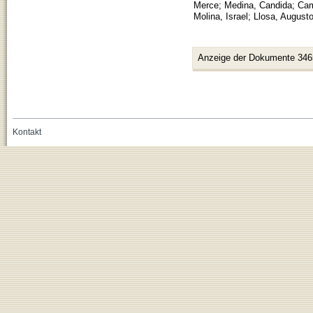
Merce
;
Medina, Candida
;
Cam
Molina, Israel
;
Llosa, Augusto
Anzeige der Dokumente 346
Kontakt