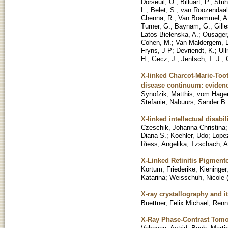
Dorseuil, O.
;
Billuart, P.
;
Stuh
L.
;
Belet, S.
;
van Roozendaal,
Chenna, R.
;
Van Boemmel, A
Turner, G.
;
Baynam, G.
;
Gill
Latos-Bielenska, A.
;
Ousager,
Cohen, M.
;
Van Maldergem, L
Fryns, J-P
;
Devriendt, K.
;
Ul
H.
;
Gecz, J.
;
Jentsch, T. J.
;
X-linked Charcot-Marie-Too
disease continuum: evidenc
Synofzik, Matthis
;
vom Hagen
Stefanie
;
Nabuurs, Sander B.
X-linked intellectual disabi
Czeschik, Johanna Christina
Diana S.
;
Koehler, Udo
;
Lope
Riess, Angelika
;
Tzschach, A
X-Linked Retinitis Pigment
Kortum, Friederike
;
Kieninger
Katarina
;
Weisschuh, Nicole
X-ray crystallography and i
Buettner, Felix Michael
;
Renn
X-Ray Phase-Contrast Tomo