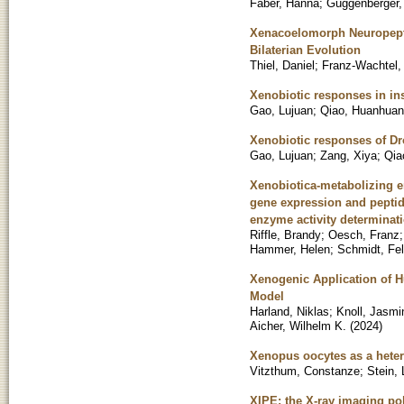
Faber, Hanna
;
Guggenberger,
Xenacoelomorph Neuropepti
Bilaterian Evolution
Thiel, Daniel
;
Franz-Wachtel, 
Xenobiotic responses in in
Gao, Lujuan
;
Qiao, Huanhuan
Xenobiotic responses of Dro
Gao, Lujuan
;
Zang, Xiya
;
Qia
Xenobiotica-metabolizing e
gene expression and peptid
enzyme activity determinat
Riffle, Brandy
;
Oesch, Franz
Hammer, Helen
;
Schmidt, Fel
Xenogenic Application of 
Model
Harland, Niklas
;
Knoll, Jasmi
Aicher, Wilhelm K.
(
2024
)
Xenopus oocytes as a hetero
Vitzthum, Constanze
;
Stein, 
XIPE: the X-ray imaging po