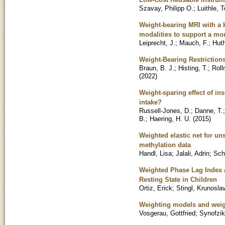
Szavay, Philipp O.
;
Luithle, 
Weight-bearing MRI with a k
modalities to support a mor
Leiprecht, J.
;
Mauch, F.
;
Huth
Weight-Bearing Restrictions
Braun, B. J.
;
Histing, T.
;
Roll
(
2022
)
Weight-sparing effect of i
intake?
Russell-Jones, D.
;
Danne, T.
B.
;
Haering, H. U.
(
2015
)
Weighted elastic net for u
methylation data
Handl, Lisa
;
Jalali, Adrin
;
Sch
Weighted Phase Lag Index a
Resting State in Children
Ortiz, Erick
;
Stingl, Krunosla
Weighting models and weigh
Vosgerau, Gottfried
;
Synofzik