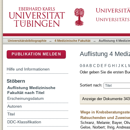
Auflistung 4 Medizinische Fakultät nach Titel
DSpace Repositorium (Manakin basiert)
Universitätsbibliographie
→
4 Medizinische Fakultät
→
Auflistung 4 Medizin
Auflistung 4 Mediz
PUBLIKATION MELDEN
0-9
A
B
C
D
E
F
G
H
I
J
K
L
Hilfe und Informationen
Oder geben Sie die ersten Bu
Stöbern
Sortiert nach:
Auflistung Medizinische
Fakultät nach Titel
Erscheinungsdatum
Anzeige der Dokumente 343
Autoren
Wege in Krebsberatungsstel
Titel
Ratsuchenden und Zuweis
DDC-Klassifikation
Schranz, Melanie
;
Bayer, Oli
Gelse, Norbert
;
Ihrig, Andrea