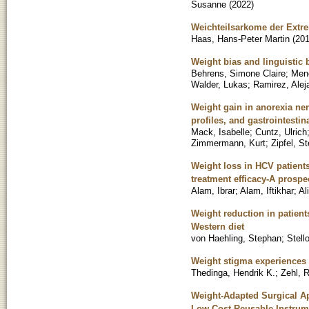
Susanne
(
2022
)
Weichteilsarkome der Extr
Haas, Hans-Peter Martin
(
20
Weight bias and linguistic 
Behrens, Simone Claire
;
Men
Walder, Lukas
;
Ramirez, Alej
Weight gain in anorexia ner
profiles, and gastrointesti
Mack, Isabelle
;
Cuntz, Ulrich
Zimmermann, Kurt
;
Zipfel, S
Weight loss in HCV patients
treatment efficacy-A prospec
Alam, Ibrar
;
Alam, Iftikhar
;
Ali
Weight reduction in patient
Western diet
von Haehling, Stephan
;
Stell
Weight stigma experiences 
Thedinga, Hendrik K.
;
Zehl, 
Weight-Adapted Surgical Ap
Low-Cost Reusable Instrume