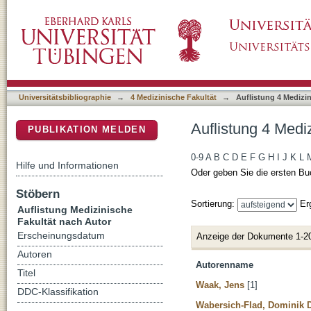
Auflistung 4 Medizinische Fakultät nach Auto
DSpace Repositorium (Manakin basiert)
Universitätsbibliographie
→
4 Medizinische Fakultät
→
Auflistung 4 Medizi
Auflistung 4 Medi
PUBLIKATION MELDEN
0-9
A
B
C
D
E
F
G
H
I
J
K
L
Hilfe und Informationen
Oder geben Sie die ersten Bu
Stöbern
Sortierung:
Er
Auflistung Medizinische
Fakultät nach Autor
Erscheinungsdatum
Anzeige der Dokumente 1-2
Autoren
Autorenname
Titel
Waak, Jens
[1]
DDC-Klassifikation
Wabersich-Flad, Dominik 