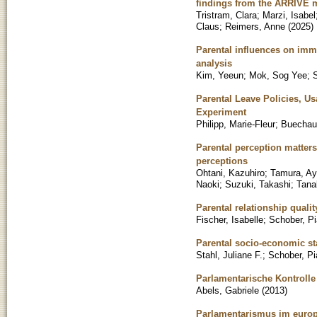
findings from the ARRIVE 
Tristram, Clara
;
Marzi, Isabel
Claus
;
Reimers, Anne
(
2025
)
Parental influences on imm
analysis
Kim, Yeeun
;
Mok, Sog Yee
;
S
Parental Leave Policies, 
Experiment
Philipp, Marie-Fleur
;
Buechau,
Parental perception matter
perceptions
Ohtani, Kazuhiro
;
Tamura, A
Naoki
;
Suzuki, Takashi
;
Tana
Parental relationship quali
Fischer, Isabelle
;
Schober, Pi
Parental socio-economic sta
Stahl, Juliane F.
;
Schober, Pi
Parlamentarische Kontroll
Abels, Gabriele
(
2013
)
Parlamentarismus im europ