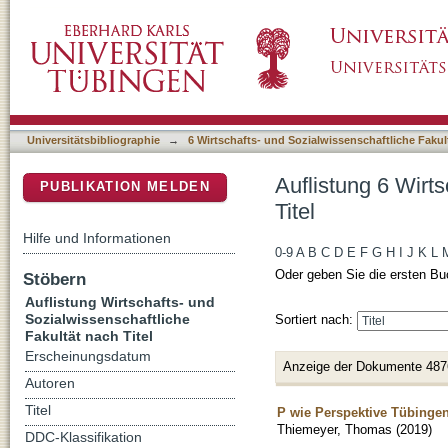
Auflistung 6 Wirtschafts- und Sozialwissensch
DSpace Repositorium (Manakin basiert)
Universitätsbibliographie
→
6 Wirtschafts- und Sozialwissenschaftliche Fakul
Auflistung 6 Wirt
PUBLIKATION MELDEN
Titel
Hilfe und Informationen
0-9
A
B
C
D
E
F
G
H
I
J
K
L
Oder geben Sie die ersten Bu
Stöbern
Auflistung Wirtschafts- und
Sozialwissenschaftliche
Sortiert nach:
Fakultät nach Titel
Erscheinungsdatum
Anzeige der Dokumente 487
Autoren
Titel
P wie Perspektive Tübinge
Thiemeyer, Thomas
(
2019
)
DDC-Klassifikation