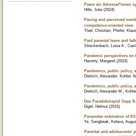
Paare als Adressat*innen s
Hille, Julia
(
2024
)
Pacing and perceived exerti
competence-oriented view
Thiel, Christian
;
Pfeifer, Klau
Paid parental leave and fat
Streckenbach, Luisa A.
;
Casti
Pandemic perspectives on th
Haverty, Margaret
(
2024
)
Pandemics, public policy, 
Dietrich, Alexander
;
Kohler, W
Pandemics, public policy, 
Dietrich, Alexander M.
;
Kohle
Das Paradebeispiel Sepp B.
Digel, Helmut
(
2015
)
Parameter estimation of K
Ye, Sangbeak
;
Kelava, Augus
Parental and adolescents' 