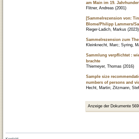
am Main im 19. Jahrhundert
Flitner, Andreas
(
2001
)
[Sammelrezension von: Tina
Blome/Philipp Lammers/Sara
Rieger-Ladich, Markus
(
2023
)
Sammelrezension zum Thema
Kleinknecht, Marc
;
Syring, M
Sammlung verpflichtet : w
brachte
Thiemeyer, Thomas
(
2016
)
Sample size recommendation
numbers of persons and vi
Hecht, Martin
;
Zitzmann, Ste
Anzeige der Dokumente 569
Kontakt