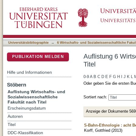
Auflistung 6 Wirtschafts- und Sozialwissensch
DSpace Repositorium (Manakin basiert)
Universitätsbibliographie
→
6 Wirtschafts- und Sozialwissenschaftliche Fakul
Auflistung 6 Wirt
PUBLIKATION MELDEN
Titel
Hilfe und Informationen
0-9
A
B
C
D
E
F
G
H
I
J
K
L
Oder geben Sie die ersten Bu
Stöbern
Auflistung Wirtschafts- und
Sozialwissenschaftliche
Sortiert nach:
Fakultät nach Titel
Erscheinungsdatum
Anzeige der Dokumente 569
Autoren
Titel
S-Bahn-Ethnologie : acht 
Korff, Gottfried
(
2013
)
DDC-Klassifikation