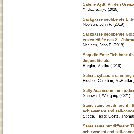
Sabine Aydt: An den Grenzen
Yıldız, Safiye
(
2015
)
Sackgasse neoliberale Entw
Neelsen, John P.
(
2019
)
Sackgasse neoliberale Glob
ersten Hälfte des 21. Jahrh
Neelsen, John P.
(
2018
)
Sagt die Ente: "Ich habe ü
Jugendliteratur
Bergler, Martha
(
2016
)
Salient syllabi: Examining 
Fischer, Christian
;
McPartlan,
Sally Adamsohn : ein jüdis
Sannwald, Wolfgang
(
2021
)
Same same but different : t
achievement and self-conc
Sticca, Fabio
;
Goetz, Thoma
Same same but different: Th
achievement and self-conc