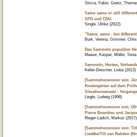
Sticca, Fabio
;
Goetz, Thoma
Same same or still differe
SPD und CDU.
Single, Ulrike
(
2022
)
"Same, same - but different
Burk, Verena
;
Grimmer, Chris
Das Sammeln populärer Hef
Maase, Kaspar
;
Müller, Toni
Sammeln, Horten, Verhande
Keller-Drescher, Lioba
(
2013
)
[Sammelrezension von: Jür
Kindergärten auf dem Prüf
Situationsansatz - Vergang
Liegle, Ludwig
(
1998
)
[Sammelrezension von: Oliv
Pierre Bourdieu und Jacque
Rieger-Ladich, Markus
(
2017
)
[Sammelrezension von: Til
Liedtke/Till van Rahden (H