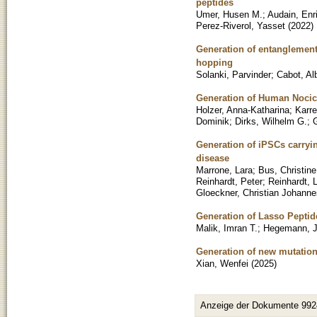
peptides
Umer, Husen M.
;
Audain, Enr
Perez-Riverol, Yasset
(
2022
)
Generation of entanglement
hopping
Solanki, Parvinder
;
Cabot, Al
Generation of Human Nocice
Holzer, Anna-Katharina
;
Karre
Dominik
;
Dirks, Wilhelm G.
;
Generation of iPSCs carryin
disease
Marrone, Lara
;
Bus, Christine
Reinhardt, Peter
;
Reinhardt, 
Gloeckner, Christian Johanne
Generation of Lasso Pepti
Malik, Imran T.
;
Hegemann, J
Generation of new mutations
Xian, Wenfei
(
2025
)
Anzeige der Dokumente 992