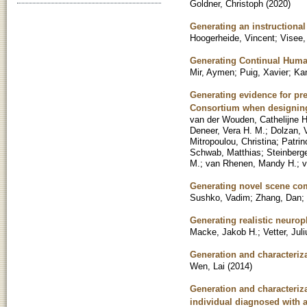
Goldner, Christoph
(
2020
)
Generating an instructional
Hoogerheide, Vincent
;
Visee,
Generating Continual Huma
Mir, Aymen
;
Puig, Xavier
;
Ka
Generating evidence for p
Consortium when designing
van der Wouden, Cathelijne H
Deneer, Vera H. M.
;
Dolzan, 
Mitropoulou, Christina
;
Patrin
Schwab, Matthias
;
Steinberge
M.
;
van Rhenen, Mandy H.
;
v
Generating novel scene co
Sushko, Vadim
;
Zhang, Dan
;
Generating realistic neurop
Macke, Jakob H.
;
Vetter, Jul
Generation and characteri
Wen, Lai
(
2014
)
Generation and characteriza
individual diagnosed with