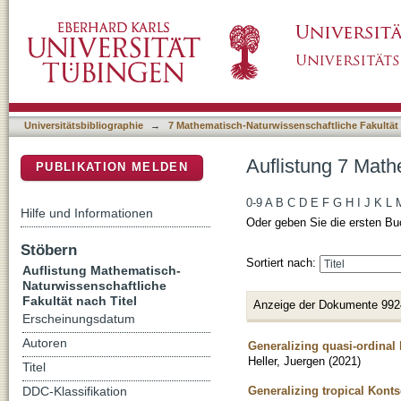
Auflistung 7 Mathematisch-Naturwissenschaftl
DSpace Repositorium (Manakin basiert)
Universitätsbibliographie
→
7 Mathematisch-Naturwissenschaftliche Fakultät
Auflistung 7 Math
PUBLIKATION MELDEN
0-9
A
B
C
D
E
F
G
H
I
J
K
L
Hilfe und Informationen
Oder geben Sie die ersten Bu
Stöbern
Sortiert nach:
Auflistung Mathematisch-
Naturwissenschaftliche
Fakultät nach Titel
Anzeige der Dokumente 992
Erscheinungsdatum
Autoren
Generalizing quasi-ordina
Heller, Juergen
(
2021
)
Titel
Generalizing tropical Konts
DDC-Klassifikation