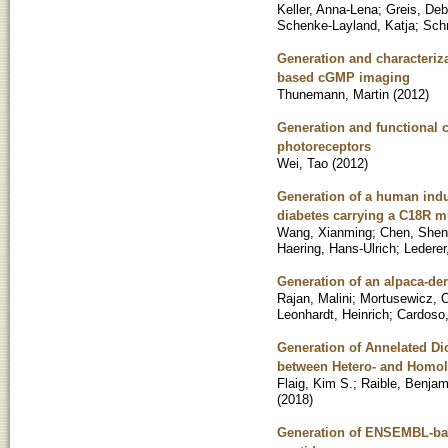
Keller, Anna-Lena
;
Greis, De
Schenke-Layland, Katja
;
Sch
Generation and characteriza
based cGMP imaging
Thunemann, Martin
(
2012
)
Generation and functional 
photoreceptors
Wei, Tao
(
2012
)
Generation of a human induc
diabetes carrying a C18R m
Wang, Xianming
;
Chen, Shen
Haering, Hans-Ulrich
;
Lederer
Generation of an alpaca-d
Rajan, Malini
;
Mortusewicz, O
Leonhardt, Heinrich
;
Cardoso,
Generation of Annelated Di
between Hetero- and Homo
Flaig, Kim S.
;
Raible, Benjam
(
2018
)
Generation of ENSEMBL-bas