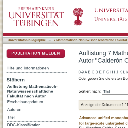
Auflistung 7 Mathematisch-Naturwissenschaft
DSpace Repositorium (Manakin basiert)
Universitätsbibliographie
→
7 Mathematisch-Naturwissenschaftliche Fakultät
Auflistung 7 Math
PUBLIKATION MELDEN
Autor "Calderón C
Hilfe und Informationen
0-9
A
B
C
D
E
F
G
H
I
J
K
L
Oder geben Sie die ersten Bu
Stöbern
Auflistung Mathematisch-
Naturwissenschaftliche
Sortiert nach:
Fakultät nach Autor
Erscheinungsdatum
Anzeige der Dokumente 1-11
Autoren
Titel
Advanced unified monophasi
for large-scale untargeted c
DDC-Klassifikation