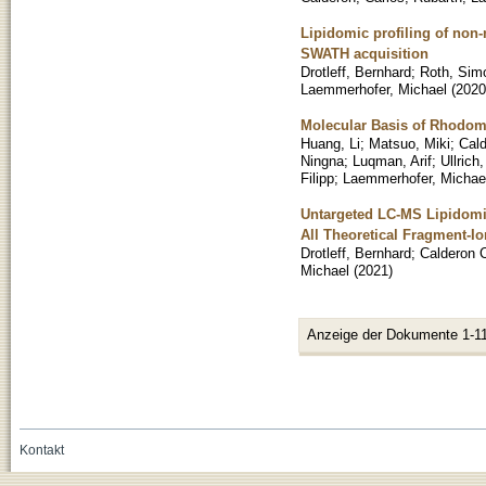
Lipidomic profiling of no
SWATH acquisition
Drotleff, Bernhard
;
Roth, Sim
Laemmerhofer, Michael
(
2020
Molecular Basis of Rhodom
Huang, Li
;
Matsuo, Miki
;
Cald
Ningna
;
Luqman, Arif
;
Ullrich
Filipp
;
Laemmerhofer, Michae
Untargeted LC-MS Lipidomic
All Theoretical Fragment-Io
Drotleff, Bernhard
;
Calderon C
Michael
(
2021
)
Anzeige der Dokumente 1-11
Kontakt