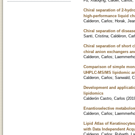
Fu, Xiaoqing
;
Calder, Carlos
;
Chiral separation of 2-hyd
high-performance liquid c
Calderon, Carlos
;
Horak, Jea
Chiral separation of diseas
Santi, Cristina
;
Caldéron, Car
Chiral separation of short
chiral anion exchangers and
Calderon, Carlos
;
Laemmerhof
Comparison of simple monop
UHPLC-MS/MS lipidomic ana
Calderon, Carlos
;
Sanwald, C
Development and applicatio
lipidomics
Calderón Castro, Carlos
(
201
Enantioselective metabolo
Calderon, Carlos
;
Laemmerhof
Lipid Atlas of Keratinocyt
with Data Independent Acqu
Calderon, Carlos
;
Rubarth, La