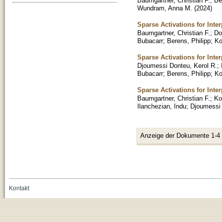
Baumgartner, Christian F.
;
Be
Wundram, Anna M.
(
2024
)
Sparse Activations for Inte
Baumgartner, Christian F.
;
Do
Bubacarr
;
Berens, Philipp
;
Ko
Sparse Activations for Inte
Djoumessi Donteu, Kerol R.
;
Bubacarr
;
Berens, Philipp
;
Ko
Sparse Activations for Int
Baumgartner, Christian F.
;
Ko
Ilanchezian, Indu
;
Djoumessi 
Anzeige der Dokumente 1-4
Kontakt