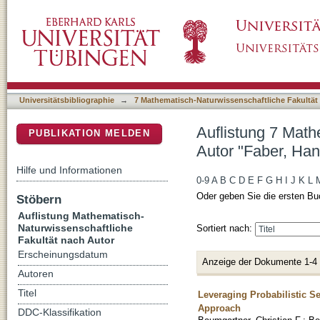
Auflistung 7 Mathematisch-Naturwissenschaft
DSpace Repositorium (Manakin basiert)
Universitätsbibliographie
→
7 Mathematisch-Naturwissenschaftliche Fakultät
Auflistung 7 Math
PUBLIKATION MELDEN
Autor "Faber, Ha
Hilfe und Informationen
0-9
A
B
C
D
E
F
G
H
I
J
K
L
Oder geben Sie die ersten Bu
Stöbern
Auflistung Mathematisch-
Naturwissenschaftliche
Sortiert nach:
Fakultät nach Autor
Erscheinungsdatum
Anzeige der Dokumente 1-4
Autoren
Titel
Leveraging Probabilistic S
Approach
DDC-Klassifikation