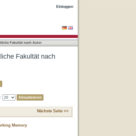
"Janczyk, Markus"
Einloggen
liche Fakultät nach Autor
liche Fakultät nach
e:
Nächste Seite >>
Working Memory