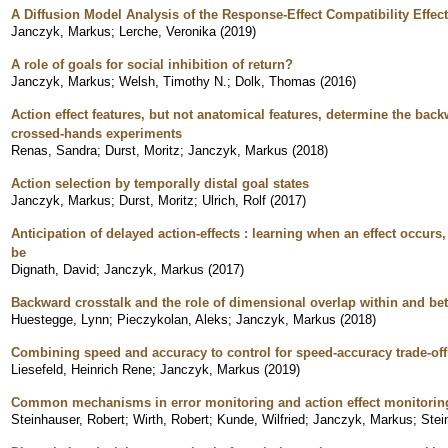
A Diffusion Model Analysis of the Response-Effect Compatibility Effect
Janczyk, Markus
;
Lerche, Veronika
(
2019
)
A role of goals for social inhibition of return?
Janczyk, Markus
;
Welsh, Timothy N.
;
Dolk, Thomas
(
2016
)
Action effect features, but not anatomical features, determine the back
crossed-hands experiments
Renas, Sandra
;
Durst, Moritz
;
Janczyk, Markus
(
2018
)
Action selection by temporally distal goal states
Janczyk, Markus
;
Durst, Moritz
;
Ulrich, Rolf
(
2017
)
Anticipation of delayed action-effects : learning when an effect occurs,
be
Dignath, David
;
Janczyk, Markus
(
2017
)
Backward crosstalk and the role of dimensional overlap within and be
Huestegge, Lynn
;
Pieczykolan, Aleks
;
Janczyk, Markus
(
2018
)
Combining speed and accuracy to control for speed-accuracy trade-off
Liesefeld, Heinrich Rene
;
Janczyk, Markus
(
2019
)
Common mechanisms in error monitoring and action effect monitorin
Steinhauser, Robert
;
Wirth, Robert
;
Kunde, Wilfried
;
Janczyk, Markus
;
Stei