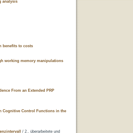
g analysis
m benefits to costs
ough working memory manipulations
Evidence From an Extended PRP
h Cognitive Control Functions in the
enzintervall
/ 2., überarbeitete und