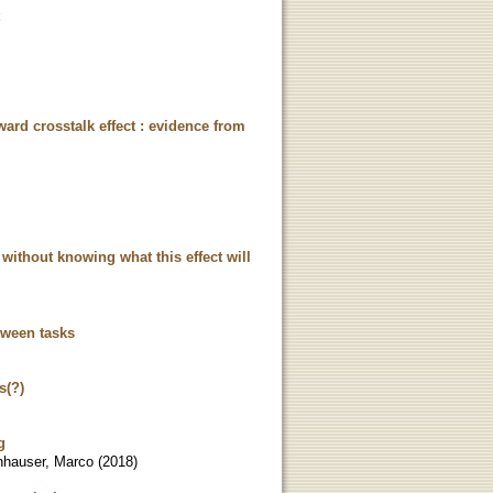
ward crosstalk effect : evidence from
 without knowing what this effect will
tween tasks
s(?)
g
nhauser, Marco
(
2018
)