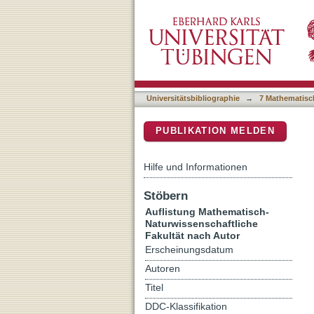
Auflistung 7 Mathematisch
DSpace Repositorium (Manakin b
Universitätsbibliographie
→
7 Mathematisc
PUBLIKATION MELDEN
Hilfe und Informationen
Stöbern
Auflistung Mathematisch-
Naturwissenschaftliche
Fakultät nach Autor
Erscheinungsdatum
Autoren
Titel
DDC-Klassifikation