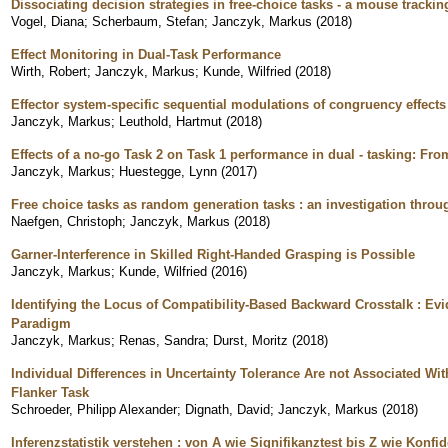
Dissociating decision strategies in free-choice tasks - a mouse trackin
Vogel, Diana
;
Scherbaum, Stefan
;
Janczyk, Markus
(
2018
)
Effect Monitoring in Dual-Task Performance
Wirth, Robert
;
Janczyk, Markus
;
Kunde, Wilfried
(
2018
)
Effector system-specific sequential modulations of congruency effects
Janczyk, Markus
;
Leuthold, Hartmut
(
2018
)
Effects of a no-go Task 2 on Task 1 performance in dual - tasking: Fro
Janczyk, Markus
;
Huestegge, Lynn
(
2017
)
Free choice tasks as random generation tasks : an investigation thr
Naefgen, Christoph
;
Janczyk, Markus
(
2018
)
Garner-Interference in Skilled Right-Handed Grasping is Possible
Janczyk, Markus
;
Kunde, Wilfried
(
2016
)
Identifying the Locus of Compatibility-Based Backward Crosstalk : 
Paradigm
Janczyk, Markus
;
Renas, Sandra
;
Durst, Moritz
(
2018
)
Individual Differences in Uncertainty Tolerance Are not Associated Wit
Flanker Task
Schroeder, Philipp Alexander
;
Dignath, David
;
Janczyk, Markus
(
2018
)
Inferenzstatistik verstehen : von A wie Signifikanztest bis Z wie Konfid