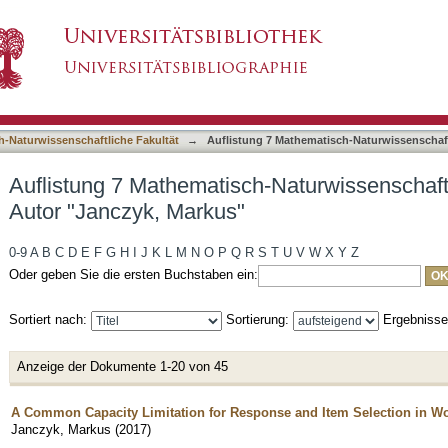
-Naturwissenschaftliche Fakultät nach Autor 
asiert)
h-Naturwissenschaftliche Fakultät
→
Auflistung 7 Mathematisch-Naturwissenschaft
Auflistung 7 Mathematisch-Naturwissenschaft
Autor "Janczyk, Markus"
0-9
A
B
C
D
E
F
G
H
I
J
K
L
M
N
O
P
Q
R
S
T
U
V
W
X
Y
Z
Oder geben Sie die ersten Buchstaben ein:
Sortiert nach:
Sortierung:
Ergebniss
Anzeige der Dokumente 1-20 von 45
A Common Capacity Limitation for Response and Item Selection in 
Janczyk, Markus
(
2017
)