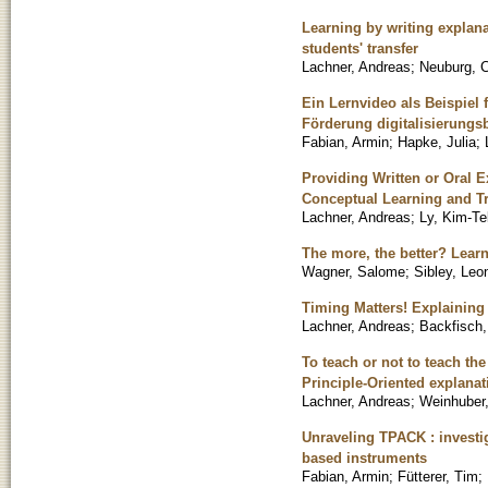
Learning by writing explan
students' transfer
Lachner, Andreas
;
Neuburg, 
Ein Lernvideo als Beispiel
Förderung digitalisierung
Fabian, Armin
;
Hapke, Julia
;
Providing Written or Oral E
Conceptual Learning and Tr
Lachner, Andreas
;
Ly, Kim-Te
The more, the better? Learn
Wagner, Salome
;
Sibley, Leo
Timing Matters! Explainin
Lachner, Andreas
;
Backfisch, 
To teach or not to teach th
Principle-Oriented explanat
Lachner, Andreas
;
Weinhuber
Unraveling TPACK : investig
based instruments
Fabian, Armin
;
Fütterer, Tim
;