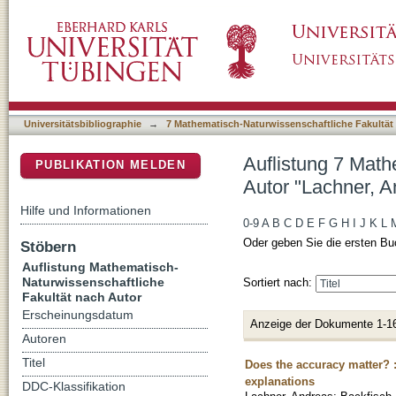
Auflistung 7 Mathematisch-Naturwissenschaft
DSpace Repositorium (Manakin basiert)
Universitätsbibliographie
→
7 Mathematisch-Naturwissenschaftliche Fakultät
Auflistung 7 Math
PUBLIKATION MELDEN
Autor "Lachner, A
Hilfe und Informationen
0-9
A
B
C
D
E
F
G
H
I
J
K
L
Oder geben Sie die ersten Bu
Stöbern
Auflistung Mathematisch-
Naturwissenschaftliche
Sortiert nach:
Fakultät nach Autor
Erscheinungsdatum
Anzeige der Dokumente 1-1
Autoren
Titel
Does the accuracy matter? 
explanations
DDC-Klassifikation