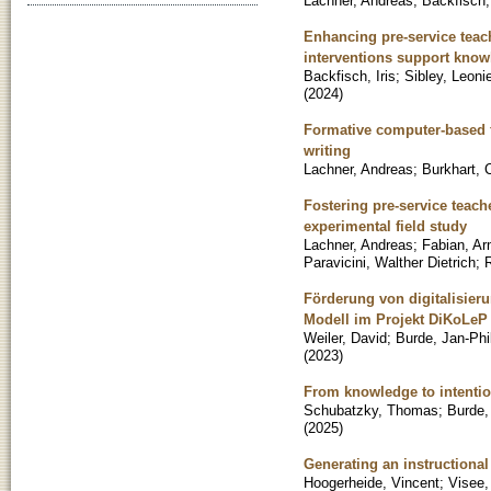
Lachner, Andreas
;
Backfisch, 
Enhancing pre-service teac
interventions support know
Backfisch, Iris
;
Sibley, Leoni
(
2024
)
Formative computer-based f
writing
Lachner, Andreas
;
Burkhart, C
Fostering pre-service teach
experimental field study
Lachner, Andreas
;
Fabian, Ar
Paravicini, Walther Dietrich
;
R
Förderung von digitalisie
Modell im Projekt DiKoLeP
Weiler, David
;
Burde, Jan-Phi
(
2023
)
From knowledge to intention
Schubatzky, Thomas
;
Burde,
(
2025
)
Generating an instructional
Hoogerheide, Vincent
;
Visee,