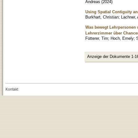
Andreas
(
2024
)
Using Spatial Contiguity a
Burkhart, Christian
;
Lachner,
Was bewegt Lehrpersonen w
Lehrerzimmer über Chancen
Fütterer, Tim
;
Hoch, Emely
;
Anzeige der Dokumente 1-1
Kontakt