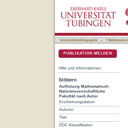
Auflistung 7 Mathematisch
DSpace Repositorium (Manakin b
Universitätsbibliographie
→
7 Mathematisc
PUBLIKATION MELDEN
Hilfe und Informationen
Stöbern
Auflistung Mathematisch-
Naturwissenschaftliche
Fakultät nach Autor
Erscheinungsdatum
Autoren
Titel
DDC-Klassifikation