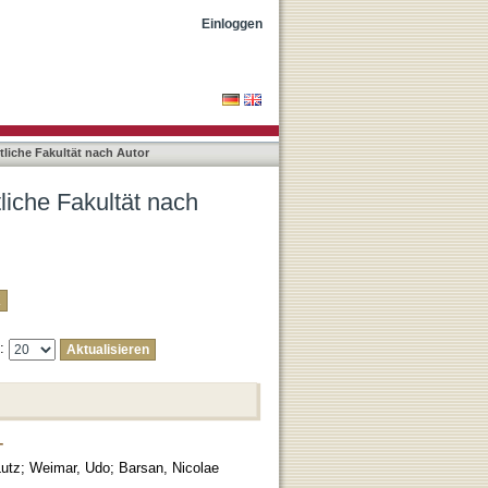
Yang, Tingqiang"
Einloggen
liche Fakultät nach Autor
liche Fakultät nach
e:
T
Lutz
;
Weimar, Udo
;
Barsan, Nicolae