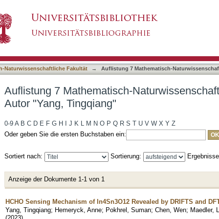
-Naturwissenschaftliche Fakultät nach Autor "
asiert)
h-Naturwissenschaftliche Fakultät
→
Auflistung 7 Mathematisch-Naturwissenschaft
Auflistung 7 Mathematisch-Naturwissenschaft
Autor "Yang, Tingqiang"
0-9
A
B
C
D
E
F
G
H
I
J
K
L
M
N
O
P
Q
R
S
T
U
V
W
X
Y
Z
Oder geben Sie die ersten Buchstaben ein:
Sortiert nach:
Sortierung:
Ergebniss
Anzeige der Dokumente 1-1 von 1
HCHO Sensing Mechanism of In4Sn3O12 Revealed by DRIFTS and DF
Yang, Tingqiang
;
Hemeryck, Anne
;
Pokhrel, Suman
;
Chen, Wen
;
Maedler, 
(
2023
)