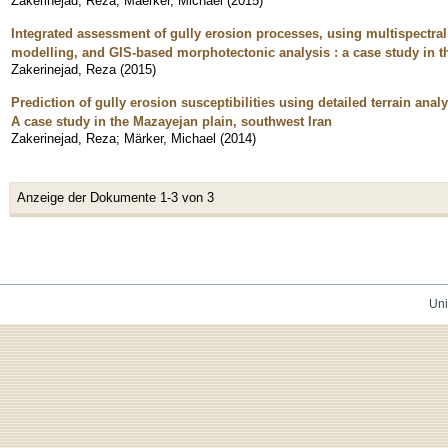
Zakerinejad, Reza
;
Maerker, Michael
(
2015
)
Integrated assessment of gully erosion processes, using multispectral
modelling, and GIS-based morphotectonic analysis : a case study in t
Zakerinejad, Reza
(
2015
)
Prediction of gully erosion susceptibilities using detailed terrain a
A case study in the Mazayejan plain, southwest Iran
Zakerinejad, Reza
;
Märker, Michael
(
2014
)
Anzeige der Dokumente 1-3 von 3
Uni