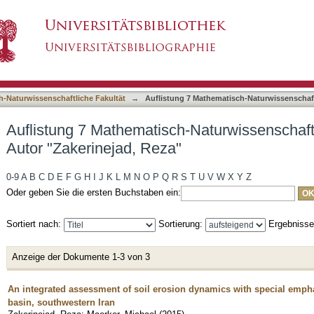
-Naturwissenschaftliche Fakultät nach Autor "
asiert)
h-Naturwissenschaftliche Fakultät
→
Auflistung 7 Mathematisch-Naturwissenschaft
Auflistung 7 Mathematisch-Naturwissenschaft
Autor "Zakerinejad, Reza"
0-9
A
B
C
D
E
F
G
H
I
J
K
L
M
N
O
P
Q
R
S
T
U
V
W
X
Y
Z
Oder geben Sie die ersten Buchstaben ein:
Sortiert nach:
Sortierung:
Ergebniss
Anzeige der Dokumente 1-3 von 3
An integrated assessment of soil erosion dynamics with special empha
basin, southwestern Iran