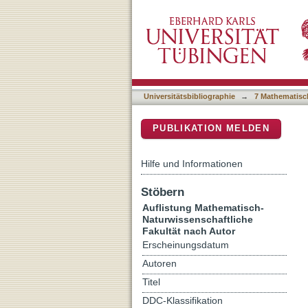
Auflistung 7 Mathematisch
DSpace Repositorium (Manakin b
Universitätsbibliographie
→
7 Mathematisc
PUBLIKATION MELDEN
Hilfe und Informationen
Stöbern
Auflistung Mathematisch-
Naturwissenschaftliche
Fakultät nach Autor
Erscheinungsdatum
Autoren
Titel
DDC-Klassifikation