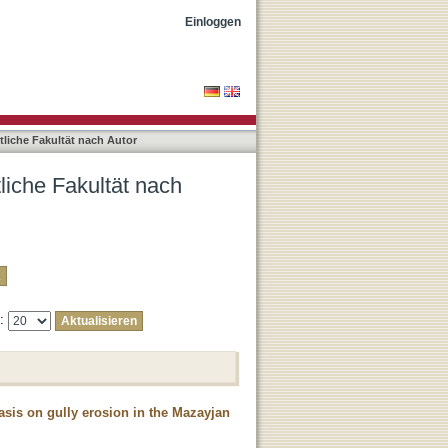
Zakerinejad, Reza"
Einloggen
liche Fakultät nach Autor
liche Fakultät nach
e:
sis on gully erosion in the Mazayjan