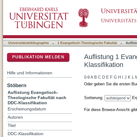
Auflistung 1 Evangelisch-Theologische Fakul
DSpace Repositorium (Manakin basiert)
Universitätsbibliographie
→
1 Evangelisch-Theologische Fakultät
→
Auflis
Auflistung 1 Eva
PUBLIKATION MELDEN
Klassifikation
Hilfe und Informationen
0-9
A
B
C
D
E
F
G
H
I
J
K
L
Oder geben Sie die ersten Bu
Stöbern
Auflistung Evangelisch-
Theologische Fakultät nach
Sortierung:
Er
DDC-Klassifikation
Erscheinungsdatum
Für diese Browse-Ansicht gib
Autoren
Titel
DDC-Klassifikation