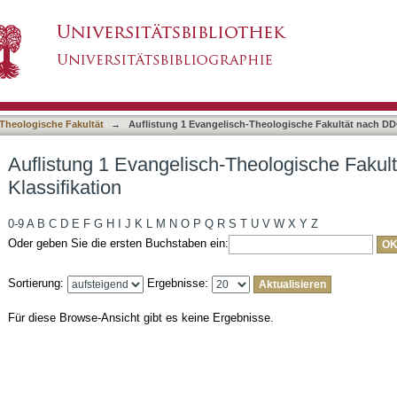
Theologische Fakultät nach DDC-Klassifikation
asiert)
Theologische Fakultät
→
Auflistung 1 Evangelisch-Theologische Fakultät nach DD
Auflistung 1 Evangelisch-Theologische Fakul
Klassifikation
0-9
A
B
C
D
E
F
G
H
I
J
K
L
M
N
O
P
Q
R
S
T
U
V
W
X
Y
Z
Oder geben Sie die ersten Buchstaben ein:
Sortierung:
Ergebnisse:
Für diese Browse-Ansicht gibt es keine Ergebnisse.