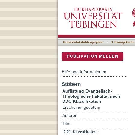
Auflistung 1 Evangelisch-
DSpace Repositorium (Manakin b
Universitätsbibliographie
→
1 Evangelisch-
PUBLIKATION MELDEN
Hilfe und Informationen
Stöbern
Auflistung Evangelisch-
Theologische Fakultät nach
DDC-Klassifikation
Erscheinungsdatum
Autoren
Titel
DDC-Klassifikation