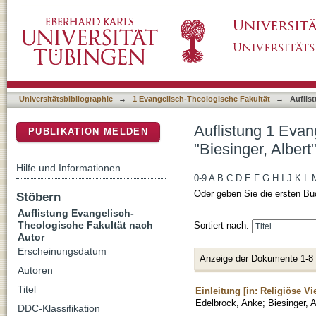
Auflistung 1 Evangelisch-Theologische Fakult
DSpace Repositorium (Manakin basiert)
Universitätsbibliographie
→
1 Evangelisch-Theologische Fakultät
→
Auflis
Auflistung 1 Evan
PUBLIKATION MELDEN
"Biesinger, Albert
Hilfe und Informationen
0-9
A
B
C
D
E
F
G
H
I
J
K
L
Oder geben Sie die ersten Bu
Stöbern
Auflistung Evangelisch-
Theologische Fakultät nach
Sortiert nach:
Autor
Erscheinungsdatum
Anzeige der Dokumente 1-8
Autoren
Titel
Einleitung [in: Religiöse Vie
Edelbrock, Anke
;
Biesinger, A
DDC-Klassifikation