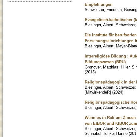
Empfehlungen
Schweitzer, Friedrich
;
Biesing
Evangelisch-katholischer (k
Biesinger, Albert
;
Schweitzer,
Die Institute für berufsor
Forschungseinrichtungen f
Biesinger, Albert
;
Meyer-Blan
Interreligiöse Bildung : Au
Bildungswesen (BRU)
Gronover, Matthias
;
Hiller, S
(
2013
)
Religionspädagogik in der 
Biesinger, Albert
;
Schweitzer,
[MitwirkendeR]
(
2024
)
Religionspädagogische Kom
Biesinger, Albert
;
Schweitzer,
Wenn es in Reli um Zinsen 
von EIBOR und KIBOR zum i
Biesinger, Albert
;
Schweitzer,
Schnabel-Henke, Hanne
(
201