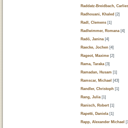
Raddatz-Breidbach, Carlie
Radhouani, Khaled
[2]
Radl, Clemens
[1]
Radlwimmer, Romana
[4]
Radó, Janina
[4]
Raecke, Jochen
[4]
Rageot, Maxime
[2]
Rama, Taraka
[3]
Ramadan, Husam
[1]
Ramscar, Michael
[43]
Randler, Christoph
[1]
Rang, Julia
[1]
Ranisch, Robert
[1]
Rapetti, Daniela
[1]
Rapp, Alexander Michael
[