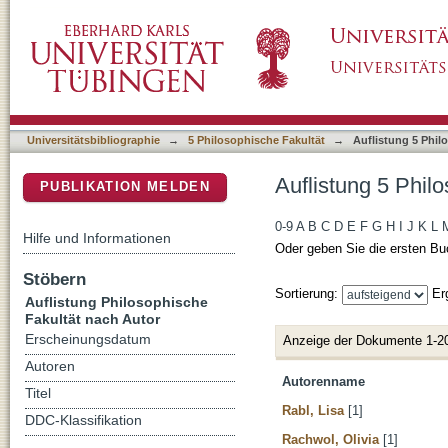
Auflistung 5 Philosophische Fakultät nach Au
DSpace Repositorium (Manakin basiert)
Universitätsbibliographie
→
5 Philosophische Fakultät
→
Auflistung 5 Phil
Auflistung 5 Phil
PUBLIKATION MELDEN
0-9
A
B
C
D
E
F
G
H
I
J
K
L
Hilfe und Informationen
Oder geben Sie die ersten Bu
Stöbern
Sortierung:
Er
Auflistung Philosophische
Fakultät nach Autor
Erscheinungsdatum
Anzeige der Dokumente 1-2
Autoren
Autorenname
Titel
Rabl, Lisa
[1]
DDC-Klassifikation
Rachwol, Olivia
[1]