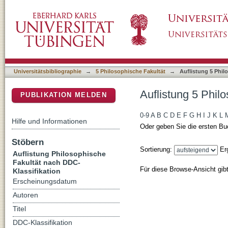
Auflistung 5 Philosophische Fakultät nach D
DSpace Repositorium (Manakin basiert)
Universitätsbibliographie
→
5 Philosophische Fakultät
→
Auflistung 5 Phil
Auflistung 5 Phil
PUBLIKATION MELDEN
0-9
A
B
C
D
E
F
G
H
I
J
K
L
Hilfe und Informationen
Oder geben Sie die ersten Bu
Stöbern
Sortierung:
Er
Auflistung Philosophische
Fakultät nach DDC-
Für diese Browse-Ansicht gib
Klassifikation
Erscheinungsdatum
Autoren
Titel
DDC-Klassifikation