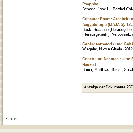
Psappha
Besada, Jose L.
;
Barthel-Cal
Gebauter Raum: Architektur
Aegyptologie (MAJA 5), 12.1
Beck, Susanne [Herausgeber
[HerausgeberIn]
;
Verbovsek, 
Gebärdenrhetorik und Ge
Wiegeler, Nikola Gisela
(
2012
Geben und Nehmen : eine Re
Neuzeit
Bauer, Matthias
;
Briest, Sara
Anzeige der Dokumente 257
Kontakt