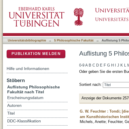
Auflistung 5 Philosophische Fakultät nach Tit
DSpace Repositorium (Manakin basiert)
Universitätsbibliographie
→
5 Philosophische Fakultät
→
Auflistung 5 Phil
Auflistung 5 Philo
PUBLIKATION MELDEN
0-9
A
B
C
D
E
F
G
H
I
J
K
L
Hilfe und Informationen
Oder geben Sie die ersten Bu
Stöbern
Sortiert nach:
Auflistung Philosophische
Fakultät nach Titel
Erscheinungsdatum
Anzeige der Dokumente 257
Autoren
G. W. Feuchter : Tondi; [d
Titel
am Kunsthistorischen Instit
DDC-Klassifikation
Michels, Anette
;
Feuchter, Ger