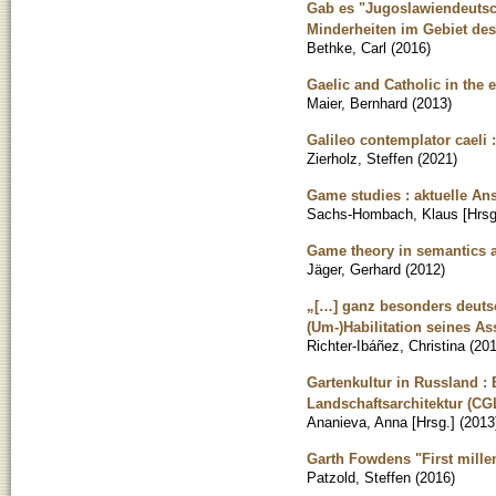
Gab es "Jugoslawiendeutsch
Minderheiten im Gebiet des
Bethke, Carl
(
2016
)
Gaelic and Catholic in the 
Maier, Bernhard
(
2013
)
Galileo contemplator caeli 
Zierholz, Steffen
(
2021
)
Game studies : aktuelle An
Sachs-Hombach, Klaus [Hrsg
Game theory in semantics 
Jäger, Gerhard
(
2012
)
„[…] ganz besonders deutsc
(Um-)Habilitation seines As
Richter-Ibáñez, Christina
(
20
Gartenkultur in Russland 
Landschaftsarchitektur (CGL
Ananieva, Anna [Hrsg.]
(
2013
Garth Fowdens "First mille
Patzold, Steffen
(
2016
)