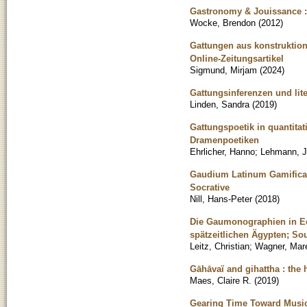
Gastronomy & Jouissance : 
Wocke, Brendon
(
2012
)
Gattungen aus konstruktion
Online-Zeitungsartikel
Sigmund, Mirjam
(
2024
)
Gattungsinferenzen und lit
Linden, Sandra
(
2019
)
Gattungspoetik in quantitat
Dramenpoetiken
Ehrlicher, Hanno
;
Lehmann, J
Gaudium Latinum Gamificat
Socrative
Nill, Hans-Peter
(
2018
)
Die Gaumonographien in Ed
spätzeitlichen Ägypten; So
Leitz, Christian
;
Wagner, Marei
Gāhāvaï and gihattha : the 
Maes, Claire R.
(
2019
)
Gearing Time Toward Musica