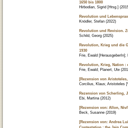
1650 bis 1800
Hirbodian, Sigrid [Hrsg.]
(
201
Revolution und Lebensprax
Knödler, Stefan
(
2022
)
Revolution und Revision. 
Schild, Georg
(
2025
)
Revolution, Krieg und die 
1930
Frie, Ewald [HerausgeberIn]
;
Revolution, Krieg, Nation :
Frie, Ewald
;
Planert, Ute
(
201
[Rezension von Aristoteles,
Corcilius, Klaus
;
Aristoteles 
Rezension von Scherling, J
Ebi, Martina
(
2012
)
[Rezension von: Allon, Niv/
Beck, Susanne
(
2019
)
[Rezension von: Andrea Luit
Contestation : the Jain Co