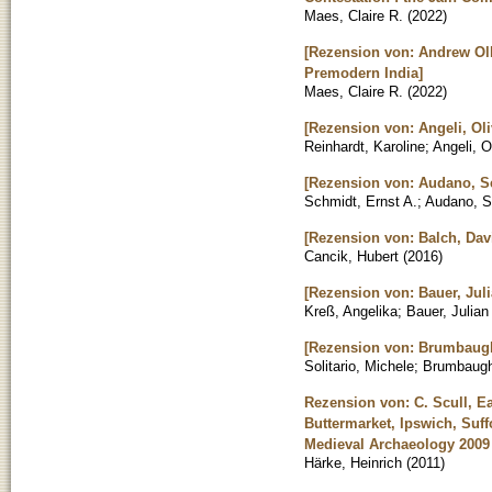
Maes, Claire R.
(
2022
)
[Rezension von: Andrew Oll
Premodern India]
Maes, Claire R.
(
2022
)
[Rezension von: Angeli, Ol
Reinhardt, Karoline
;
Angeli, O
[Rezension von: Audano, Serg
Schmidt, Ernst A.
;
Audano, S
[Rezension von: Balch, Davi
Cancik, Hubert
(
2016
)
[Rezension von: Bauer, Juli
Kreß, Angelika
;
Bauer, Julia
[Rezension von: Brumbaugh,
Solitario, Michele
;
Brumbaugh,
Rezension von: C. Scull, Ea
Buttermarket, Ipswich, Suf
Medieval Archaeology 2009
Härke, Heinrich
(
2011
)