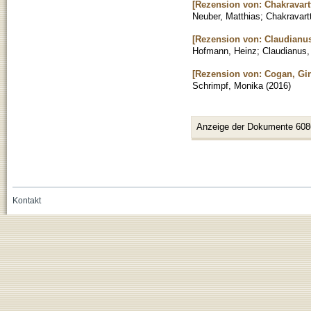
[Rezension von: Chakravartt
Neuber, Matthias
;
Chakravart
[Rezension von: Claudianus
Hofmann, Heinz
;
Claudianus,
[Rezension von: Cogan, Gin
Schrimpf, Monika
(
2016
)
Anzeige der Dokumente 608
Kontakt