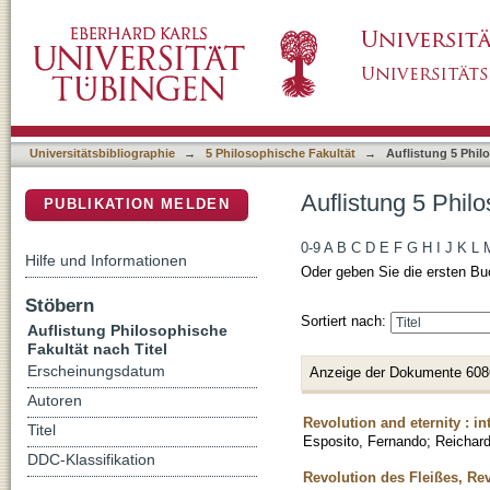
Auflistung 5 Philosophische Fakultät nach Tit
DSpace Repositorium (Manakin basiert)
Universitätsbibliographie
→
5 Philosophische Fakultät
→
Auflistung 5 Phil
Auflistung 5 Philo
PUBLIKATION MELDEN
0-9
A
B
C
D
E
F
G
H
I
J
K
L
Hilfe und Informationen
Oder geben Sie die ersten Bu
Stöbern
Sortiert nach:
Auflistung Philosophische
Fakultät nach Titel
Erscheinungsdatum
Anzeige der Dokumente 608
Autoren
Revolution and eternity : i
Titel
Esposito, Fernando
;
Reichard
DDC-Klassifikation
Revolution des Fleißes, R