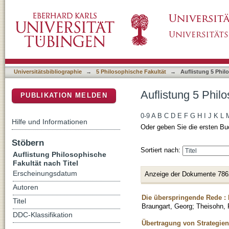
Auflistung 5 Philosophische Fakultät nach Tit
DSpace Repositorium (Manakin basiert)
Universitätsbibliographie
→
5 Philosophische Fakultät
→
Auflistung 5 Phil
Auflistung 5 Philo
PUBLIKATION MELDEN
0-9
A
B
C
D
E
F
G
H
I
J
K
L
Hilfe und Informationen
Oder geben Sie die ersten Bu
Stöbern
Sortiert nach:
Auflistung Philosophische
Fakultät nach Titel
Erscheinungsdatum
Anzeige der Dokumente 786
Autoren
Die überspringende Rede : 
Titel
Braungart, Georg
;
Theisohn, 
DDC-Klassifikation
Übertragung von Strategien