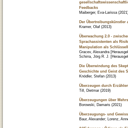
gesellschaftswissenschaftl
Feedbacks
Maiberger, Eva-Larissa
(
2021
Der Übertreibungskünstler 
Kramer, Olaf
(
2013
)
Überwachung 2.0 - zwischen
Sprachassistenten als Risi
Manipulation als Schlüsse
Gracev, Alexandra [Herausge
Schirra, Jörg R. J. [Herausge
Die Überwindung des Skepti
Geschichte und Geist des S
Knödler, Stefan
(
2013
)
Überzeugen durch Erzählen 
Till, Dietmar
(
2019
)
Überzeugungen über Mehrsp
Borowski, Damaris
(
2021
)
Überzeugungs- und Gewissen
Baur, Alexander
;
Lorenz, Anne