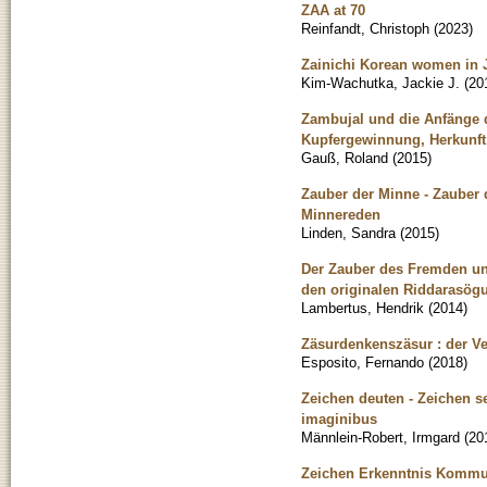
ZAA at 70
Reinfandt, Christoph
(
2023
)
Zainichi Korean women in J
Kim-Wachutka, Jackie J.
(
20
Zambujal und die Anfänge d
Kupfergewinnung, Herkunft 
Gauß, Roland
(
2015
)
Zauber der Minne - Zauber 
Minnereden
Linden, Sandra
(
2015
)
Der Zauber des Fremden un
den originalen Riddarasög
Lambertus, Hendrik
(
2014
)
Zäsurdenkenszäsur : der V
Esposito, Fernando
(
2018
)
Zeichen deuten - Zeichen se
imaginibus
Männlein-Robert, Irmgard
(
20
Zeichen Erkenntnis Kommun