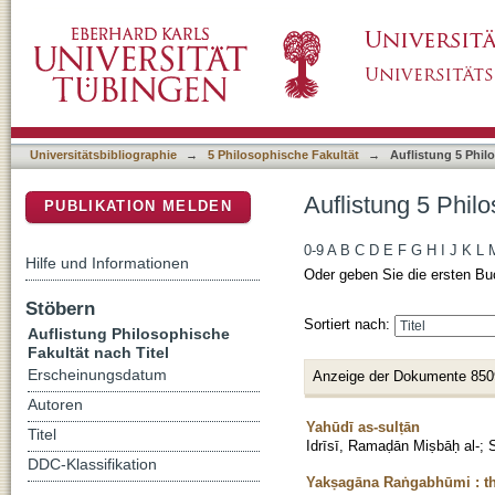
Auflistung 5 Philosophische Fakultät nach Tit
DSpace Repositorium (Manakin basiert)
Universitätsbibliographie
→
5 Philosophische Fakultät
→
Auflistung 5 Phil
Auflistung 5 Philo
PUBLIKATION MELDEN
0-9
A
B
C
D
E
F
G
H
I
J
K
L
Hilfe und Informationen
Oder geben Sie die ersten Bu
Stöbern
Sortiert nach:
Auflistung Philosophische
Fakultät nach Titel
Erscheinungsdatum
Anzeige der Dokumente 850
Autoren
Yahūdī as-sulṭān
Titel
Idrīsī, Ramaḍān Miṣbāḥ al-
;
S
DDC-Klassifikation
Yakṣagāna Raṅgabhūmi : t