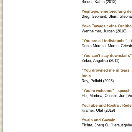
Binder, Katrin
(
2013
)
Yeşiltepe, eine Siedlung d
Bieg, Gebhard
;
Blum, Stepha
Yoko Tawada : eine Ornitho
Wertheimer, Jürgen
(
2010
)
"You are all individuals!"
Dorka Moreno, Martin
;
Gries
"You can't stay downstairs"
Zirker, Angelika
(
2011
)
“You drowned me in tears, w
India
Roy, Pallabi
(
2023
)
"You're welcome" - speech 
Ebi, Martina
;
Ohashi, Jun [V
YouTube und Rostra : Rede
Kramer, Olaf
(
2019
)
Ywain and Gawain
Fichte, Joerg O. [Herausgebe