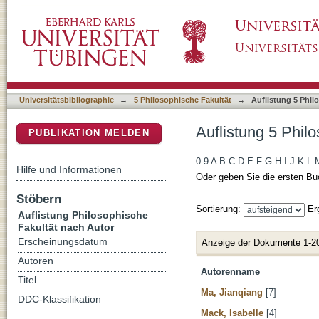
Auflistung 5 Philosophische Fakultät nach Au
DSpace Repositorium (Manakin basiert)
Universitätsbibliographie
→
5 Philosophische Fakultät
→
Auflistung 5 Phil
Auflistung 5 Phil
PUBLIKATION MELDEN
0-9
A
B
C
D
E
F
G
H
I
J
K
L
Hilfe und Informationen
Oder geben Sie die ersten Bu
Stöbern
Sortierung:
Er
Auflistung Philosophische
Fakultät nach Autor
Erscheinungsdatum
Anzeige der Dokumente 1-2
Autoren
Autorenname
Titel
Ma, Jianqiang
[7]
DDC-Klassifikation
Mack, Isabelle
[4]