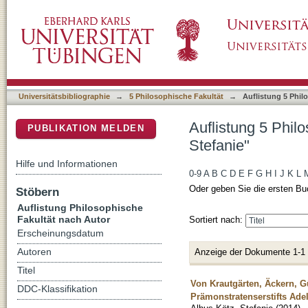
Auflistung 5 Philosophische Fakultät nach Au
DSpace Repositorium (Manakin basiert)
Universitätsbibliographie
→
5 Philosophische Fakultät
→
Auflistung 5 Phil
Auflistung 5 Phil
PUBLIKATION MELDEN
Stefanie"
Hilfe und Informationen
0-9
A
B
C
D
E
F
G
H
I
J
K
L
Oder geben Sie die ersten Bu
Stöbern
Auflistung Philosophische
Fakultät nach Autor
Sortiert nach:
Erscheinungsdatum
Anzeige der Dokumente 1-1
Autoren
Titel
Von Krautgärten, Äckern, G
DDC-Klassifikation
Prämonstratenserstifts Adel