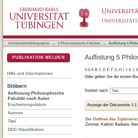
Auflistung 5 Philosophische Fakultät nach A
DSpace Repositorium (Manakin basiert)
Universitätsbibliographie
→
5 Philosophische Fakultät
→
Auflistung 5 Phil
Auflistung 5 Phil
PUBLIKATION MELDEN
0-9
A
B
C
D
E
F
G
H
I
J
K
L
Hilfe und Informationen
Oder geben Sie die ersten Bu
Stöbern
Sortiert nach:
Auflistung Philosophische
Fakultät nach Autor
Erscheinungsdatum
Anzeige der Dokumente 1-1
Autoren
Der Ostfries des Siphniers
Titel
Zimmer, Kathrin Barbara
;
Ale
DDC-Klassifikation