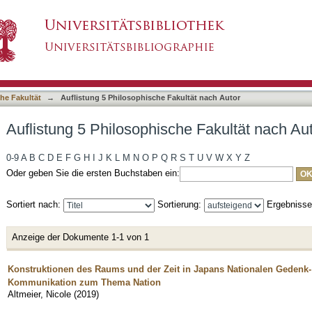
e Fakultät nach Autor "Altmeier, Nicole"
asiert)
he Fakultät
→
Auflistung 5 Philosophische Fakultät nach Autor
Auflistung 5 Philosophische Fakultät nach Aut
0-9
A
B
C
D
E
F
G
H
I
J
K
L
M
N
O
P
Q
R
S
T
U
V
W
X
Y
Z
Oder geben Sie die ersten Buchstaben ein:
Sortiert nach:
Sortierung:
Ergebniss
Anzeige der Dokumente 1-1 von 1
Konstruktionen des Raums und der Zeit in Japans Nationalen Gedenk-
Kommunikation zum Thema Nation
Altmeier, Nicole
(
2019
)