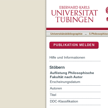
Auflistung 5 Philosophisch
DSpace Repositorium (Manakin b
Universitätsbibliographie
→
5 Philosophisc
PUBLIKATION MELDEN
Hilfe und Informationen
Stöbern
Auflistung Philosophische
Fakultät nach Autor
Erscheinungsdatum
Autoren
Titel
DDC-Klassifikation