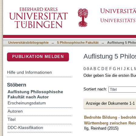
Auflistung 5 Philosophische Fakultät nach Aut
DSpace Repositorium (Manakin basiert)
Universitätsbibliographie
→
5 Philosophische Fakultät
→
Auflistung 5 Phil
Auflistung 5 Philo
PUBLIKATION MELDEN
0-9
A
B
C
D
E
F
G
H
I
J
K
L
Hilfe und Informationen
Oder geben Sie die ersten Bu
Stöbern
Sortiert nach:
Auflistung Philosophische
Fakultät nach Autor
Erscheinungsdatum
Anzeige der Dokumente 1-1
Autoren
Bedrohte Bildung - bedroht
Titel
Württemberg zwischen Rei
DDC-Klassifikation
Ilg, Reinhard
(
2015
)