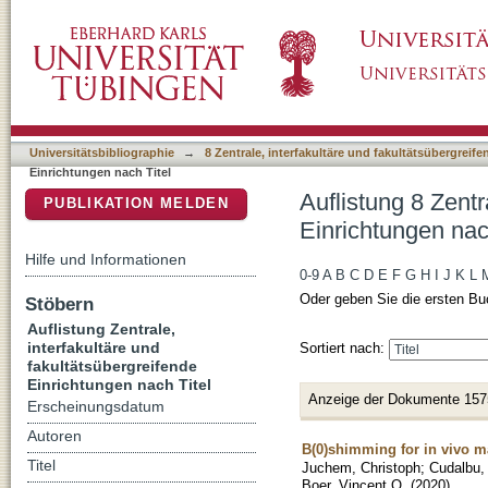
Auflistung 8 Zentrale, interfakultäre und faku
DSpace Repositorium (Manakin basiert)
Universitätsbibliographie
→
8 Zentrale, interfakultäre und fakultätsübergreif
Einrichtungen nach Titel
Auflistung 8 Zentr
PUBLIKATION MELDEN
Einrichtungen nac
Hilfe und Informationen
0-9
A
B
C
D
E
F
G
H
I
J
K
L
Oder geben Sie die ersten Bu
Stöbern
Auflistung Zentrale,
interfakultäre und
Sortiert nach:
fakultätsübergreifende
Einrichtungen nach Titel
Anzeige der Dokumente 157
Erscheinungsdatum
Autoren
B(0)shimming for in vivo 
Titel
Juchem, Christoph
;
Cudalbu, 
Boer, Vincent O.
(
2020
)