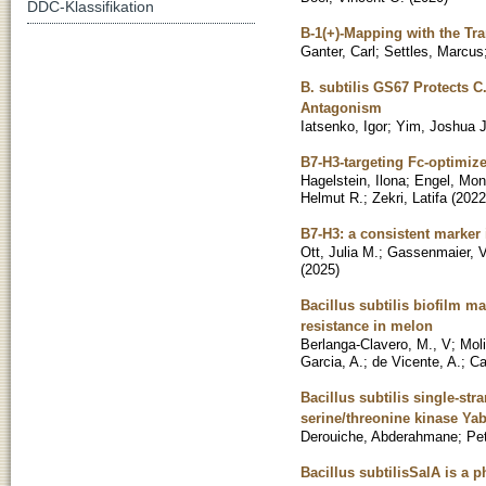
DDC-Klassifikation
B-1(+)-Mapping with the Tr
Ganter, Carl
;
Settles, Marcus
B. subtilis GS67 Protects 
Antagonism
Iatsenko, Igor
;
Yim, Joshua J
B7-H3-targeting Fc-optimize
Hagelstein, Ilona
;
Engel, Mon
Helmut R.
;
Zekri, Latifa
(
2022
B7-H3: a consistent marker i
Ott, Julia M.
;
Gassenmaier, 
(
2025
)
Bacillus subtilis biofilm m
resistance in melon
Berlanga-Clavero, M., V
;
Moli
Garcia, A.
;
de Vicente, A.
;
Ca
Bacillus subtilis single-st
serine/threonine kinase Ya
Derouiche, Abderahmane
;
Pet
Bacillus subtilisSalA is a 