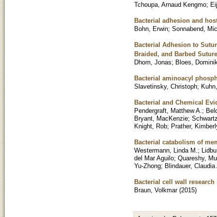
Tchoupa, Arnaud Kengmo
;
Ei
Bacterial adhesion and host 
Bohn, Erwin
;
Sonnabend, Mic
Bacterial Adhesion to Sutu
Braided, and Barbed Sutur
Dhom, Jonas
;
Bloes, Dominik
Bacterial aminoacyl phospho
Slavetinsky, Christoph
;
Kuhn,
Bacterial and Chemical Evi
Pendergraft, Matthew A.
;
Bel
Bryant, MacKenzie
;
Schwartz
Knight, Rob
;
Prather, Kimberl
Bacterial catabolism of m
Westermann, Linda M.
;
Lidbu
del Mar Aguilo
;
Quareshy, M
Yu-Zhong
;
Blindauer, Claudia
Bacterial cell wall research
Braun, Volkmar
(
2015
)