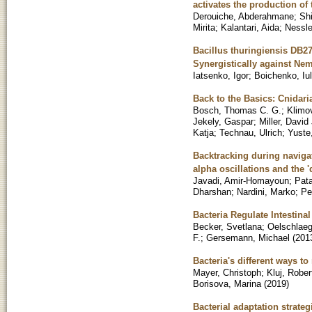
activates the production of
Derouiche, Abderahmane
;
Shi
Mirita
;
Kalantari, Aida
;
Nessle
Bacillus thuringiensis DB
Synergistically against Ne
Iatsenko, Igor
;
Boichenko, Iul
Back to the Basics: Cnidaria
Bosch, Thomas C. G.
;
Klimo
Jekely, Gaspar
;
Miller, David 
Katja
;
Technau, Ulrich
;
Yuste
Backtracking during navigat
alpha oscillations and the 
Javadi, Amir-Homayoun
;
Pata
Dharshan
;
Nardini, Marko
;
Pe
Bacteria Regulate Intestinal
Becker, Svetlana
;
Oelschlaeg
F.
;
Gersemann, Michael
(
201
Bacteria's different ways to
Mayer, Christoph
;
Kluj, Rober
Borisova, Marina
(
2019
)
Bacterial adaptation strateg