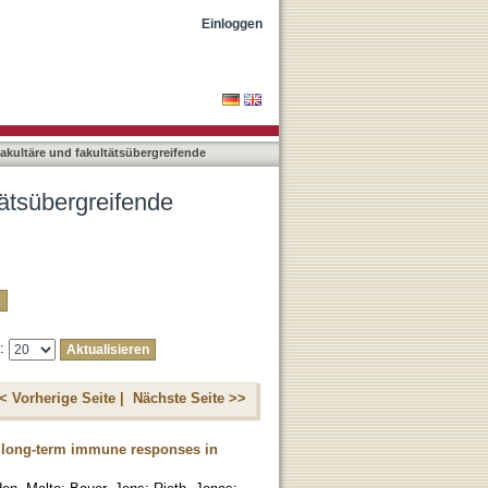
ngen nach Titel
Einloggen
rfakultäre und fakultätsübergreifende
ltätsübergreifende
e:
< Vorherige Seite |
Nächste Seite >>
g long-term immune responses in