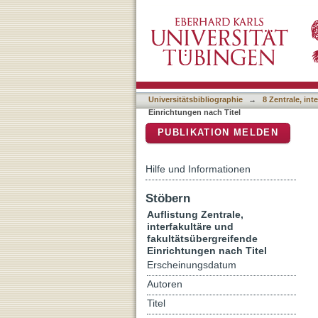
Auflistung 8 Zentrale, int
DSpace Repositorium (Manakin b
Universitätsbibliographie
→
8 Zentrale, in
Einrichtungen nach Titel
PUBLIKATION MELDEN
Hilfe und Informationen
Stöbern
Auflistung Zentrale,
interfakultäre und
fakultätsübergreifende
Einrichtungen nach Titel
Erscheinungsdatum
Autoren
Titel