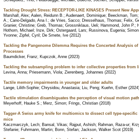
Tackling Drought Stress: RECEPTOR-LIKE KINASES Present New App
Marshall, Alex
;
Aalen, Reidunn B.
;
Audenaert, Dominique
;
Beeckman, Tom
A.
;
Cano-Delgado, Ana I.
;
de Vries, Sacco
;
Dresselhaus, Thomas
;
Felix, G
Granier, Christine
;
Greb, Thomas
;
Grossniklaus, Ueli
;
Hammond, John P.
;
Hothorn, Michael
;
Inze, Dirk
;
Ostergaard, Lars
;
Russinova, Eugenia
;
Simon
Yvonne
;
Zipfel, Cyril
;
De Smete, Ive
(
2012
)
Tackling the Pangenome Dilemma Requires the Concerted Analysis of 
Processes
Baumdicker, Franz
;
Kupczok, Anne
(
2023
)
Tackling the subsampling problem to infer collective properties from l
Levina, Anna
;
Priesemann, Viola
;
Zierenberg, Johannes
(
2022
)
Tactile memory impairments in younger and older adults
Lange, Lilith-Sophie
;
Chrysidou, Anastasia
;
Liu, Peng
;
Kuehn, Esther
(
2024
Tactile stimulation disambiguates the perception of visual motion pat
Meyerhoff, Hauke S.
;
Merz, Simon
;
Frings, Christian
(
2018
)
Tagger-A Swiss army knife for multiomics to dissect cell type-specif
mice
Kaczmarczyk, Lech
;
Bansal, Vikas
;
Rajput, Ashish
;
Rahman, Raza-ur
;
Krz
Stefanie
;
Fuhrmann, Martin
;
Bonn, Stefan
;
Jackson, Walker Scot
(
2019
)