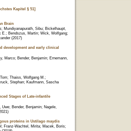
hstes Kapitel § 51]
n Brain
s
;
Mundiyanapurath, Sibu
;
Bickelhaupt,
k E.
;
Bendszus, Martin
;
Wick, Wolfgang
;
xander
(
2017
)
 development and early clinical
ly, Marco
;
Bender, Benjamin
;
Ernemann,
, Tom
;
Thaiss, Wolfgang M.
;
ruck, Stephan
;
Kaufmann, Sascha
ced Stages of Late-infantile
, Uwe
;
Bender, Benjamin
;
Nagele,
2021
)
ogous proteins in Ustilago maydis
l
;
Franz-Wachtel, Mirita
;
Macek, Boris
;
n
(
2018
)