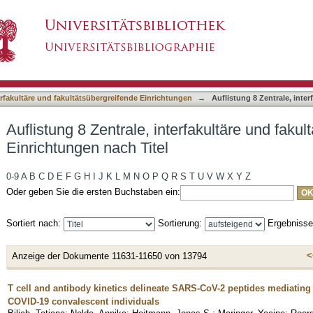
erfakultäre und fakultätsübergreifende Einrichtu
asiert)
terfakultäre und fakultätsübergreifende Einrichtungen
→
Auflistung 8 Zentrale, inte
Auflistung 8 Zentrale, interfakultäre und faku
Einrichtungen nach Titel
0-9
A
B
C
D
E
F
G
H
I
J
K
L
M
N
O
P
Q
R
S
T
U
V
W
X
Y
Z
Oder geben Sie die ersten Buchstaben ein:
Sortiert nach:
Sortierung:
Ergebniss
<
Anzeige der Dokumente 11631-11650 von 13794
T cell and antibody kinetics delineate SARS-CoV-2 peptides mediatin
COVID-19 convalescent individuals