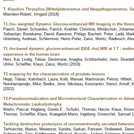
T. Klaudios Thrasyllos [Mittelplatonismus und Neupythagoreismus. Sec
Männlein-Robert, Irmgard
(
2018
)
T1 rho- weighted Dynamic Glucose-enhanced MR Imaging in the Huma
Paech, Daniel
;
Schuenke, Patrick
;
Koehler, Christina
;
Windschuh, Johanne
Sebastian
;
Bonekamp, David
;
Baeumer, Philipp
;
Bachert, Peter
;
Ladd, Mar
Unterberg, Andreas
;
Schlemmer, Heinz-Peter
;
Zaiss, Moritz
;
Radbruch, Ale
T1 rho-based dynamic glucose-enhanced (DGE rho) MRI at 3 T : method
experience in the human brain
Herz, Kai
;
Lindig, Tobias
;
Deshmane, Anagha
;
Schittenhelm, Jens
;
Skardel
Ulrike
;
Scheffler, Klaus
;
Zaiss, Moritz
(
2019
)
T2 mapping for the characterization of prostate lesions
Hepp, Tobias
;
Kalmbach, Laura
;
Kolb, Manuel
;
Martirosian, Petros
;
Hilbert
Notohamiprodjo, Mike
;
Bedke, Jens
;
Nikolaou, Konstantin
;
Stenzl, Arnulf
;
K
(
2022
)
T2-Pseudonormalization and Microstructural Characterization in Advan
Metachromatic Leukodystrophy
Martin, Pascal
;
Hagberg, Gisela E.
;
Schultz, Thomas
;
Harzer, Klaus
;
Klose
Thomas
;
Scheffler, Klaus
;
Kraegeloh-Mann, Ingeborg
;
Groeschel, Samuel
(
Tackling destructive proteolysis of unconventionally secreted heterol
Terfruechte, Marius
;
Wewetzer, Sandra
;
Sarkari, Parveen
;
Stollewerk, Danie
Schlepuetz, Tino
;
Feldbruegge, Michael
;
Buechs, Jochen
;
Schipper, Kersti