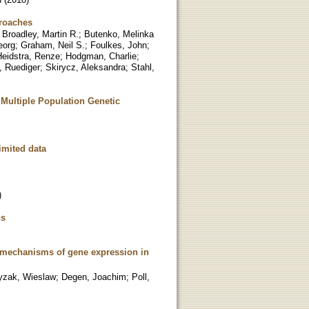
roaches
;
Broadley, Martin R.
;
Butenko, Melinka
eorg
;
Graham, Neil S.
;
Foulkes, John
;
Heidstra, Renze
;
Hodgman, Charlie
;
, Ruediger
;
Skirycz, Aleksandra
;
Stahl,
Multiple Population Genetic
imited data
)
hs
ic mechanisms of gene expression in
yzak, Wieslaw
;
Degen, Joachim
;
Poll,