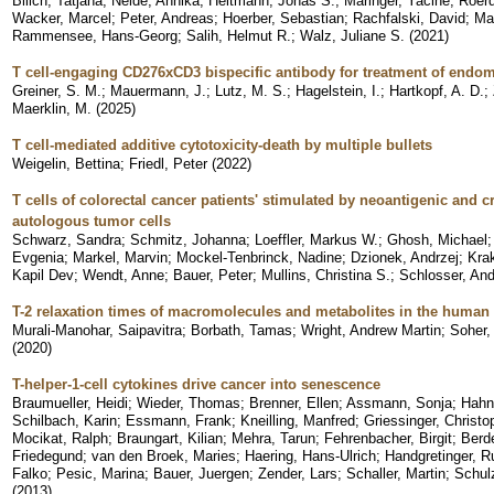
Bilich, Tatjana
;
Nelde, Annika
;
Heitmann, Jonas S.
;
Maringer, Yacine
;
Roerd
Wacker, Marcel
;
Peter, Andreas
;
Hoerber, Sebastian
;
Rachfalski, David
;
Mae
Rammensee, Hans-Georg
;
Salih, Helmut R.
;
Walz, Juliane S.
(
2021
)
T cell-engaging CD276xCD3 bispecific antibody for treatment of endom
Greiner, S. M.
;
Mauermann, J.
;
Lutz, M. S.
;
Hagelstein, I.
;
Hartkopf, A. D.
;
Maerklin, M.
(
2025
)
T cell-mediated additive cytotoxicity-death by multiple bullets
Weigelin, Bettina
;
Friedl, Peter
(
2022
)
T cells of colorectal cancer patients' stimulated by neoantigenic and c
autologous tumor cells
Schwarz, Sandra
;
Schmitz, Johanna
;
Loeffler, Markus W.
;
Ghosh, Michael
Evgenia
;
Markel, Marvin
;
Mockel-Tenbrinck, Nadine
;
Dzionek, Andrzej
;
Kra
Kapil Dev
;
Wendt, Anne
;
Bauer, Peter
;
Mullins, Christina S.
;
Schlosser, An
T-2 relaxation times of macromolecules and metabolites in the human b
Murali-Manohar, Saipavitra
;
Borbath, Tamas
;
Wright, Andrew Martin
;
Soher,
(
2020
)
T-helper-1-cell cytokines drive cancer into senescence
Braumueller, Heidi
;
Wieder, Thomas
;
Brenner, Ellen
;
Assmann, Sonja
;
Hahn
Schilbach, Karin
;
Essmann, Frank
;
Kneilling, Manfred
;
Griessinger, Christo
Mocikat, Ralph
;
Braungart, Kilian
;
Mehra, Tarun
;
Fehrenbacher, Birgit
;
Berde
Friedegund
;
van den Broek, Maries
;
Haering, Hans-Ulrich
;
Handgretinger, R
Falko
;
Pesic, Marina
;
Bauer, Juergen
;
Zender, Lars
;
Schaller, Martin
;
Schul
(
2013
)