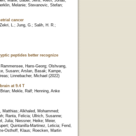
en, Malte
;
Bauer, Jens
;
Rieth, Jonas
;
rklin, Melanie
;
Stevanovic, Stefan
;
etrial cancer
Zekri, L.
;
Jung, G.
;
Salih, H. R.
;
ryptic peptides better recognize
;
Rammensee, Hans-Georg
;
Olshvang,
ke, Susann
;
Arslan, Basak
;
Kampe,
dreas
;
Linnebacher, Michael
(
2022
)
rain at 9.4 T
 Brian
;
Mekle, Ralf
;
Henning, Anke
, Matthias
;
Alkhaled, Mohammed
;
ph
;
Ranta, Felicia
;
Ullrich, Susanne
;
l, Julia
;
Niessner, Heike
;
Meier,
upert
;
Quintanilla-Martinez, Leticia
;
Fend,
ze-Osthoff, Klaus
;
Roecken, Martin