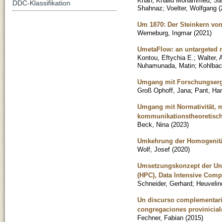
Khan, Khalid Mohammed
;
Sa
DDC-Klassifikation
Shahnaz
;
Voelter, Wolfgang
(
Um 1870: Der Steinkern von
Werneburg, Ingmar
(
2021
)
UmetaFlow: an untargeted 
Kontou, Eftychia E.
;
Walter, 
Nuhamunada, Matin
;
Kohlbac
Umgang mit Forschungserge
Groß Ophoff, Jana
;
Pant, Ha
Umgang mit Normativität, m
kommunikationstheoretisch i
Beck, Nina
(
2023
)
Umkehrung der Homogenität 
Wolf, Josef
(
2020
)
Umsetzungskonzept der Uni
(HPC), Data Intensive Comp
Schneider, Gerhard
;
Heuvelin
Un discurso complementario
congregaciones proviniciale
Fechner, Fabian
(
2015
)