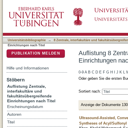
Auflistung 8 Zentrale, interfakultäre und faku
DSpace Repositorium (Manakin basiert)
Universitätsbibliographie
→
8 Zentrale, interfakultäre und fakultätsübergreif
Einrichtungen nach Titel
Auflistung 8 Zentr
PUBLIKATION MELDEN
Einrichtungen nac
Hilfe und Informationen
0-9
A
B
C
D
E
F
G
H
I
J
K
L
Oder geben Sie die ersten Bu
Stöbern
Auflistung Zentrale,
interfakultäre und
Sortiert nach:
fakultätsübergreifende
Einrichtungen nach Titel
Anzeige der Dokumente 130
Erscheinungsdatum
Autoren
Ultrasound-Assisted, Conve
Titel
Syntheses of Acyl/Sulfonyl