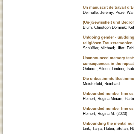
Un manuscrit de travail d’Eu
Delmulle, Jérémy
;
Pezé, War
(Un-)Gewissheit und Bedro
Blum, Christoph Dominik
;
Keß
Un/doing gender - un/doing
religiösen Trauzeremonien
Schüßler, Michael
;
Ulfat, Fa
Unannounced memory tests a
consequences in the repeat
Oeberst, Aileen
;
Lindner, Isab
Die unbestimmte Bestimmun
Meisterfeld, Reinhard
Unbounded number line est
Reinert, Regina Miriam
;
Hart
Unbounded number line est
Reinert, Regina M.
(
2020
)
Unbounding the mental numb
Link, Tanja
;
Huber, Stefan
;
Nü