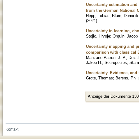
Uncertainty estimation and 
from the German National 
Hepp, Tobias
;
Blum, Dominik
(
2021
)
Uncertainty in learning, cho
Stojic, Hrvoje
;
Orquin, Jacob 
Uncertainty mapping and pr
comparison with classical 
Manzano-Patron, J. P.
;
Deistl
Jakob H.
;
Sotiropoulos, Stam
Uncertainty, Evidence, and 
Grote, Thomas
;
Berens, Phil
Anzeige der Dokumente 130
Kontakt