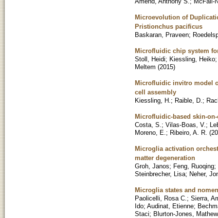
Amend, Anthony S.
;
McFall-N
Microevolution of Duplicat
Pristionchus pacificus
Baskaran, Praveen
;
Roedelsp
Microfluidic chip system fo
Stoll, Heidi
;
Kiessling, Heiko
Meltem
(
2015
)
Microfluidic invitro model 
cell assembly
Kiessling, H.
;
Raible, D.
;
Rac
Microfluidic-based skin-on
Costa, S.
;
Vilas-Boas, V.
;
Leb
Moreno, E.
;
Ribeiro, A. R.
(
20
Microglia activation orche
matter degeneration
Groh, Janos
;
Feng, Ruoqing
;
Steinbrecher, Lisa
;
Neher, Jo
Microglia states and nomenc
Paolicelli, Rosa C.
;
Sierra, 
Ido
;
Audinat, Etienne
;
Bechma
Staci
;
Blurton-Jones, Mathew