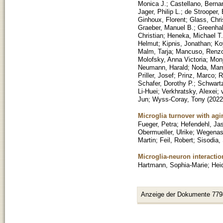
Monica J.
;
Castellano, Berna
Jager, Philip L.
;
de Strooper, 
Ginhoux, Florent
;
Glass, Chri
Graeber, Manuel B.
;
Greenhal
Christian
;
Heneka, Michael T.
Helmut
;
Kipnis, Jonathan
;
Ko
Malm, Tarja
;
Mancuso, Renz
Molofsky, Anna Victoria
;
Monj
Neumann, Harald
;
Noda, Mam
Priller, Josef
;
Prinz, Marco
;
R
Schafer, Dorothy P.
;
Schwartz
Li-Huei
;
Verkhratsky, Alexei
;
Jun
;
Wyss-Coray, Tony
(
2022
Microglia turnover with agi
Fueger, Petra
;
Hefendehl, Ja
Obermueller, Ulrike
;
Wegenast
Martin
;
Feil, Robert
;
Sisodia,
Microglia-neuron interactio
Hartmann, Sophia-Marie
;
Hei
Anzeige der Dokumente 779