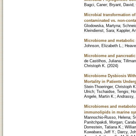
Bagci, Caner
;
Bryant, David
;
Microbial transformation of
contaminated vs. non-conta
Glodowska, Martyna
;
Schnei
Kleindienst, Sara
;
Kappler, A
Microbiome and metabolic d
Johnson, Elizabeth L.
;
Heaver
Microbiome and pancreatic 
de Castilhos, Juliana
;
Tillman
Christoph K.
(
2024
)
Microbiome Dysbiosis With E
Mortality in Patients Under
Stein-Thoeringer, Christoph K
Ulrich
;
Tschaidse, Tengis
;
Ho
Angele, Martin K.
;
Andrassy,
Microbiomes and metabolomes
immunolipids in marine s
Mannochio-Russo, Helena
;
S
Panitchpakdi, Morgan
;
Caraba
Dorrestein, Tatiana K.
;
Willia
Kuwabara, Jeff Y.
;
Darcy, Joh