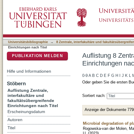
Auflistung 8 Zentrale, interfakultäre und faku
DSpace Repositorium (Manakin basiert)
Universitätsbibliographie
→
8 Zentrale, interfakultäre und fakultätsübergreif
Einrichtungen nach Titel
Auflistung 8 Zentr
PUBLIKATION MELDEN
Einrichtungen nac
Hilfe und Informationen
0-9
A
B
C
D
E
F
G
H
I
J
K
L
Oder geben Sie die ersten Bu
Stöbern
Auflistung Zentrale,
interfakultäre und
Sortiert nach:
fakultätsübergreifende
Einrichtungen nach Titel
Anzeige der Dokumente 779
Erscheinungsdatum
Autoren
Microbial degradation of pl
Titel
Rogowska-van der Molen, Ma
U.
(
2023
)