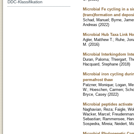
DDC-Klassifikation
Microbial Fe cycling in a 
(trans)formation and depos
Schad, Manuel
;
Byrne, Jame
Andreas
(
2022
)
Microbial Hub Taxa Link Ho
Agler, Matthew T.
;
Ruhe, Jon
M.
(
2016
)
Microbial Interkingdom Int
Duran, Paloma
;
Thiergart, Th
Hacquard, Stephane
(
2018
)
Microbial iron cycling dur
permafrost thaw
Patzner, Monique
;
Logan, Mer
W.
;
Hoeschen, Carmen
;
Scho
Bryce, Casey
(
2022
)
Microbial peptides activate
Naghavian, Reza
;
Faigle, Wo
Wacker, Marcel
;
Freudenmann
Sebastian
;
Rammensee, Han
Sospedra, Mireia
;
Neidert, Ma
Microbial Phylogenetic Con