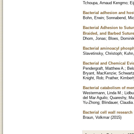
Tchoupa, Arnaud Kengmo
;
Ei
Bacterial adhesion and host 
Bohn, Erwin
;
Sonnabend, Mic
Bacterial Adhesion to Sutu
Braided, and Barbed Sutur
Dhom, Jonas
;
Bloes, Dominik
Bacterial aminoacyl phospho
Slavetinsky, Christoph
;
Kuhn,
Bacterial and Chemical Evi
Pendergraft, Matthew A.
;
Bel
Bryant, MacKenzie
;
Schwartz
Knight, Rob
;
Prather, Kimberl
Bacterial catabolism of m
Westermann, Linda M.
;
Lidbu
del Mar Aguilo
;
Quareshy, M
Yu-Zhong
;
Blindauer, Claudia
Bacterial cell wall research
Braun, Volkmar
(
2015
)