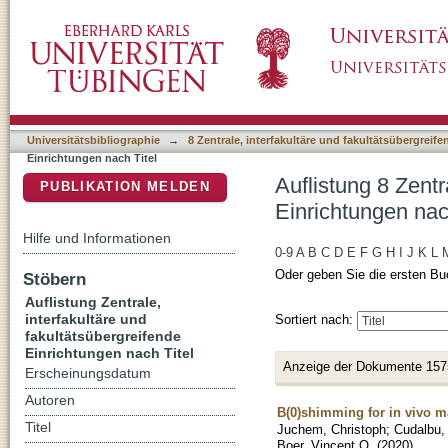
Auflistung 8 Zentrale, interfakultäre und faku
DSpace Repositorium (Manakin basiert)
Universitätsbibliographie
→
8 Zentrale, interfakultäre und fakultätsübergreif
Einrichtungen nach Titel
Auflistung 8 Zentr
PUBLIKATION MELDEN
Einrichtungen nac
Hilfe und Informationen
0-9
A
B
C
D
E
F
G
H
I
J
K
L
Oder geben Sie die ersten Bu
Stöbern
Auflistung Zentrale,
interfakultäre und
Sortiert nach:
fakultätsübergreifende
Einrichtungen nach Titel
Anzeige der Dokumente 157
Erscheinungsdatum
Autoren
B(0)shimming for in vivo 
Titel
Juchem, Christoph
;
Cudalbu, 
Boer, Vincent O.
(
2020
)