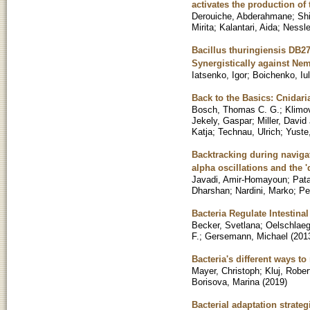
activates the production of
Derouiche, Abderahmane
;
Shi
Mirita
;
Kalantari, Aida
;
Nessle
Bacillus thuringiensis DB
Synergistically against Ne
Iatsenko, Igor
;
Boichenko, Iul
Back to the Basics: Cnidaria
Bosch, Thomas C. G.
;
Klimo
Jekely, Gaspar
;
Miller, David 
Katja
;
Technau, Ulrich
;
Yuste
Backtracking during navigat
alpha oscillations and the 
Javadi, Amir-Homayoun
;
Pata
Dharshan
;
Nardini, Marko
;
Pe
Bacteria Regulate Intestinal
Becker, Svetlana
;
Oelschlaeg
F.
;
Gersemann, Michael
(
201
Bacteria's different ways to
Mayer, Christoph
;
Kluj, Rober
Borisova, Marina
(
2019
)
Bacterial adaptation strateg