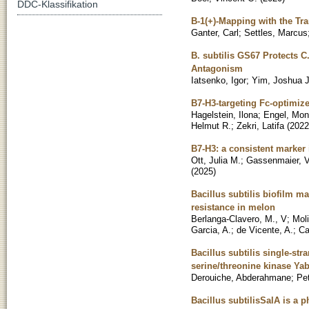
DDC-Klassifikation
B-1(+)-Mapping with the Tr
Ganter, Carl
;
Settles, Marcus
B. subtilis GS67 Protects 
Antagonism
Iatsenko, Igor
;
Yim, Joshua J
B7-H3-targeting Fc-optimize
Hagelstein, Ilona
;
Engel, Mon
Helmut R.
;
Zekri, Latifa
(
2022
B7-H3: a consistent marker i
Ott, Julia M.
;
Gassenmaier, 
(
2025
)
Bacillus subtilis biofilm m
resistance in melon
Berlanga-Clavero, M., V
;
Moli
Garcia, A.
;
de Vicente, A.
;
Ca
Bacillus subtilis single-st
serine/threonine kinase Ya
Derouiche, Abderahmane
;
Pet
Bacillus subtilisSalA is a 