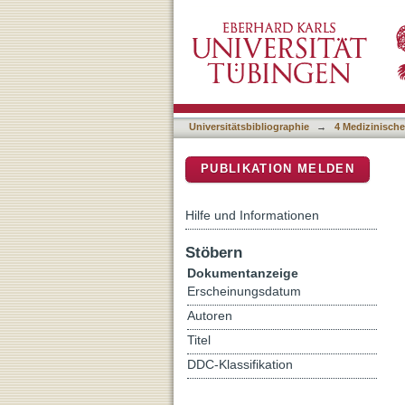
Digital planning of high tib
DSpace Repositorium (Manakin b
Universitätsbibliographie
→
4 Medizinische
PUBLIKATION MELDEN
Hilfe und Informationen
Stöbern
Dokumentanzeige
Erscheinungsdatum
Autoren
Titel
DDC-Klassifikation