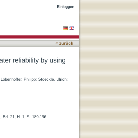
 different software
Einloggen
« zurück
ater reliability by using
;
Lobenhoffer, Philipp
;
Stoeckle, Ulrich
;
 Bd. 21, H. 1, S. 189-196