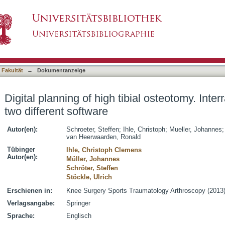
ial osteotomy. Interrater reliability by using two
asiert)
 Fakultät
→
Dokumentanzeige
Digital planning of high tibial osteotomy. Interr
two different software
Autor(en):
Schroeter, Steffen
;
Ihle, Christoph
;
Mueller, Johannes
van Heerwaarden, Ronald
Tübinger
Ihle, Christoph Clemens
Autor(en):
Müller, Johannes
Schröter, Steffen
Stöckle, Ulrich
Erschienen in:
Knee Surgery Sports Traumatology Arthroscopy (2013),
Verlagsangabe:
Springer
Sprache:
Englisch