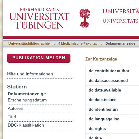
Die Geschichte der Gastroptose und Gastrop
DSpace Repositorium (Manakin basiert)
Universitätsbibliographie
→
4 Medizinische Fakultät
→
Dokumentanzeige
PUBLIKATION MELDEN
Zur Kurzanzeige
dc.contributor.author
Hilfe und Informationen
dc.date.accessioned
Stöbern
dc.date.available
Dokumentanzeige
dc.date.issued
Erscheinungsdatum
Autoren
dc.identifier.uri
Titel
dc.language.iso
DDC-Klassifikation
dc.rights
dc.title