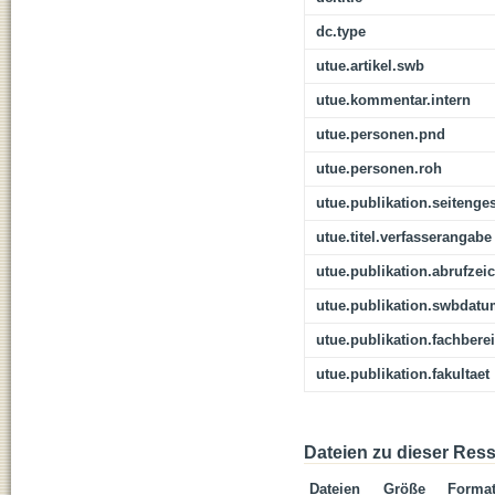
dc.type
utue.artikel.swb
utue.kommentar.intern
utue.personen.pnd
utue.personen.roh
utue.publikation.seitenge
utue.titel.verfasserangabe
utue.publikation.abrufzei
utue.publikation.swbdat
utue.publikation.fachbere
utue.publikation.fakultaet
Dateien zu dieser Res
Dateien
Größe
Forma