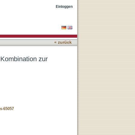
 der Nekrotisierenden
Einloggen
« zurück
e Kombination zur
us-65057