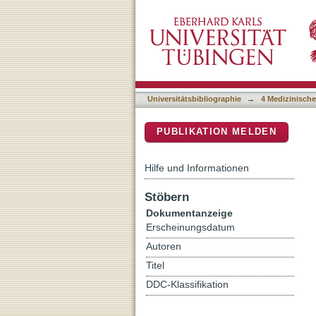
Gewichtssprung und Interl
DSpace Repositorium (Manakin b
Enterokolitis?
Universitätsbibliographie
→
4 Medizinische
PUBLIKATION MELDEN
Hilfe und Informationen
Stöbern
Dokumentanzeige
Erscheinungsdatum
Autoren
Titel
DDC-Klassifikation