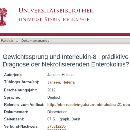
eukin-8 : prädiktive Kombination zur Diagnose
asiert)
 Fakultät
→
Dokumentanzeige
Gewichtssprung und Interleukin-8 : prädiktiv
Diagnose der Nekrotisierenden Enterokolitis?
Autor(en):
Jansen, Helena
Tübinger Autor(en):
Jansen, Helena
Erscheinungsjahr:
2012
Sprache:
Deutsch
Referenz zum Volltext:
http://nbn-resolving.de/urn:nbn:de:bsz:21-op
Dokumentart:
Dissertation
Seitenzahl:
67 S. : graph. Darst.
Verbund-Nachweis:
375312285