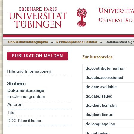
Von monströsen Helden und heldenhaften Mo
DSpace Repositorium (Manakin basiert)
in der originalen Riddarasögur
Universitätsbibliographie
→
5 Philosophische Fakultät
→
Dokumentanzeig
PUBLIKATION MELDEN
Zur Kurzanzeige
dc.contributor.author
Hilfe und Informationen
dc.date.accessioned
Stöbern
dc.date.available
Dokumentanzeige
dc.date.issued
Erscheinungsdatum
Autoren
dc.identifier.isbn
Titel
dc.identifier.uri
DDC-Klassifikation
dc.language.iso
dc.publisher