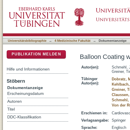
Balloon Coating with Rapamycin Using an On
DSpace Repositorium (Manakin basiert)
Universitätsbibliographie
→
4 Medizinische Fakultät
→
Dokumentanzeige
PUBLIKATION MELDEN
Balloon Coating 
Autor(en):
Schmehl, 
Hilfe und Informationen
Greiner, T
Tübinger
Dobratz, 
Stöbern
Autor(en):
Kehlbach,
Dokumentanzeige
Greiner, T
Erscheinungsdatum
Claussen,
Schmehl, 
Autoren
Von der R
Titel
Erschienen in:
Cardiovasc
DDC-Klassifikation
Verlagsangabe:
Springer
Sprache:
Englisch