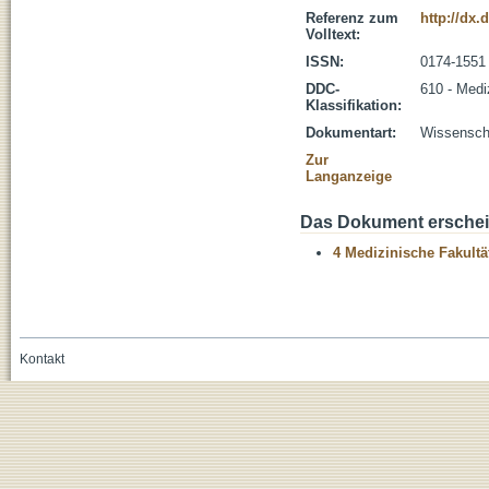
Referenz zum
http://dx.
Volltext:
ISSN:
0174-1551
DDC-
610 - Medi
Klassifikation:
Dokumentart:
Wissenscha
Zur
Langanzeige
Das Dokument erschein
4 Medizinische Fakultä
Kontakt