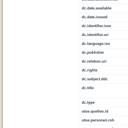
dc.date.available
dc.date.issued
dc.identifier.issn
dc.identifier.uri
dc.language.iso
dc.publisher
dc.relation.uri
dc.rights
dc.subject.ddc
dc.title
dc.type
utue.quellen.id
utue.personen.roh