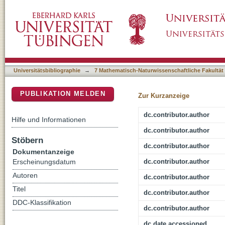
Path2Models: large-scale generation of com
DSpace Repositorium (Manakin basiert)
Universitätsbibliographie
→
7 Mathematisch-Naturwissenschaftliche Fakultät
PUBLIKATION MELDEN
Zur Kurzanzeige
dc.contributor.author
Hilfe und Informationen
dc.contributor.author
Stöbern
dc.contributor.author
Dokumentanzeige
dc.contributor.author
Erscheinungsdatum
Autoren
dc.contributor.author
Titel
dc.contributor.author
DDC-Klassifikation
dc.contributor.author
dc.date.accessioned