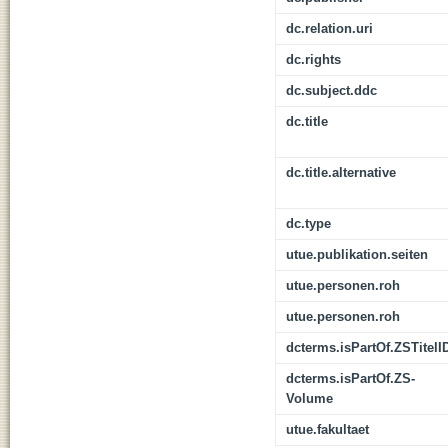
dc.relation.uri
dc.rights
dc.subject.ddc
dc.title
dc.title.alternative
dc.type
utue.publikation.seiten
utue.personen.roh
utue.personen.roh
dcterms.isPartOf.ZSTitelI
dcterms.isPartOf.ZS-
Volume
utue.fakultaet