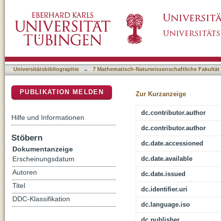
Zählen und Rechnen mit den Fingern : Hilf
DSpace Repositorium (Manakin basiert)
komplexen arithmetischen Kompetenzen
Universitätsbibliographie
→
7 Mathematisch-Naturwissenschaftliche Fakultät
PUBLIKATION MELDEN
Zur Kurzanzeige
dc.contributor.author
Hilfe und Informationen
dc.contributor.author
Stöbern
dc.date.accessioned
Dokumentanzeige
dc.date.available
Erscheinungsdatum
Autoren
dc.date.issued
Titel
dc.identifier.uri
DDC-Klassifikation
dc.language.iso
dc.publisher