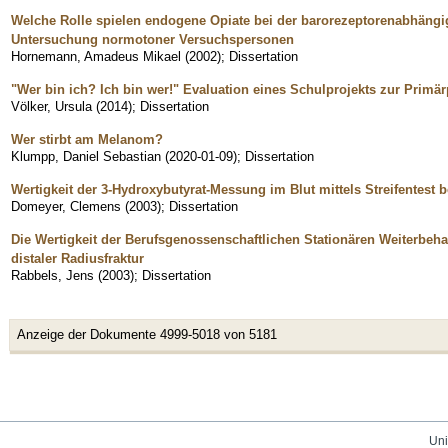
Welche Rolle spielen endogene Opiate bei der barorezeptorenabhän
Untersuchung normotoner Versuchspersonen
Hornemann, Amadeus Mikael
(
2002
)
;
Dissertation
"Wer bin ich? Ich bin wer!" Evaluation eines Schulprojekts zur Prim
Völker, Ursula
(
2014
)
;
Dissertation
Wer stirbt am Melanom?
Klumpp, Daniel Sebastian
(
2020-01-09
)
;
Dissertation
Wertigkeit der 3-Hydroxybutyrat-Messung im Blut mittels Streifentest
Domeyer, Clemens
(
2003
)
;
Dissertation
Die Wertigkeit der Berufsgenossenschaftlichen Stationären Weiterbeha
distaler Radiusfraktur
Rabbels, Jens
(
2003
)
;
Dissertation
Anzeige der Dokumente 4999-5018 von 5181
Uni