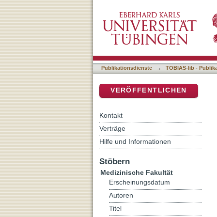
Auflistung 4 Medizinische 
DSpace Repositorium (Manakin b
Publikationsdienste
→
TOBIAS-lib - Publik
VERÖFFENTLICHEN
Kontakt
Verträge
Hilfe und Informationen
Stöbern
Medizinische Fakultät
Erscheinungsdatum
Autoren
Titel