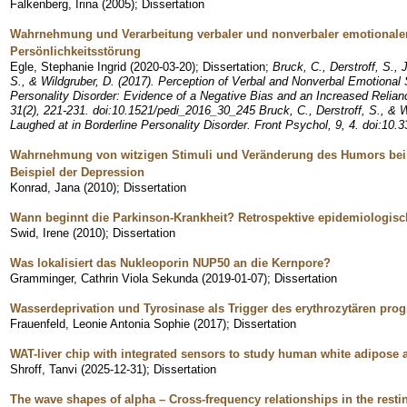
Falkenberg, Irina
(
2005
)
;
Dissertation
Wahrnehmung und Verarbeitung verbaler und nonverbaler emotionaler 
Persönlichkeitsstörung
Egle, Stephanie Ingrid
(
2020-03-20
)
;
Dissertation
;
Bruck, C., Derstroff, S.,
S., & Wildgruber, D. (2017). Perception of Verbal and Nonverbal Emotional
Personality Disorder: Evidence of a Negative Bias and an Increased Relia
31(2), 221-231. doi:10.1521/pedi_2016_30_245 Bruck, C., Derstroff, S., & W
Laughed at in Borderline Personality Disorder. Front Psychol, 9, 4. doi:10
Wahrnehmung von witzigen Stimuli und Veränderung des Humors be
Beispiel der Depression
Konrad, Jana
(
2010
)
;
Dissertation
Wann beginnt die Parkinson-Krankheit? Retrospektive epidemiologisc
Swid, Irene
(
2010
)
;
Dissertation
Was lokalisiert das Nukleoporin NUP50 an die Kernpore?
Gramminger, Cathrin Viola Sekunda
(
2019-01-07
)
;
Dissertation
Wasserdeprivation und Tyrosinase als Trigger des erythrozytären pro
Frauenfeld, Leonie Antonia Sophie
(
2017
)
;
Dissertation
WAT-liver chip with integrated sensors to study human white adipose a
Shroff, Tanvi
(
2025-12-31
)
;
Dissertation
The wave shapes of alpha – Cross-frequency relationships in the rest