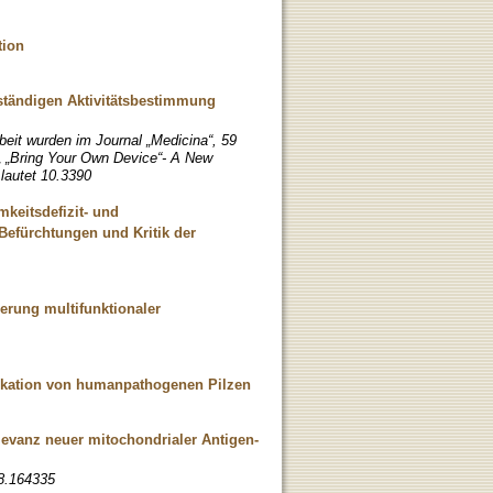
tion
nständigen Aktivitätsbestimmung
beit wurden im Journal „Medicina“, 59
l „ „Bring Your Own Device“- A New
autet 10.3390
keitsdefizit- und
 Befürchtungen und Kritik der
erung multifunktionaler
fikation von humanpathogenen Pilzen
levanz neuer mitochondrialer Antigen-
08.164335