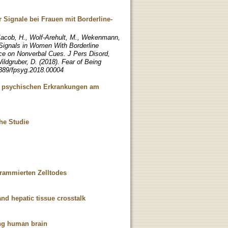
Signale bei Frauen mit Borderline-
 Jacob, H., Wolf-Arehult, M., Wekenmann,
 Signals in Women With Borderline
nce on Nonverbal Cues. J Pers Disord,
ildgruber, D. (2018). Fear of Being
.3389/fpsyg.2018.00004
i psychischen Erkrankungen am
he Studie
grammierten Zelltodes
nd hepatic tissue crosstalk
ing human brain