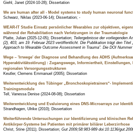
Giehl, Janet
(
2024-10-28
)
;
Dissertation
We are human after all - Model systems to study human neuronal func
Schwarz, Niklas
(
2023-06-14
)
;
Dissertation
;
-
WEAR-IT Studie Einsatz persönlicher Wearables zur objektiven, eige
während der Rehabilitation nach Verletzungen in der Traumatologie
Platte, Julian
(
2025-12-05
)
;
Dissertation
;
Teilergebnisse der vorliegenden Ar
(2), 403, am 19. Februar 2023 veröffentlicht. Die Publikation trägt den Tite
Approach to Wearable Outcome Assessment in Trauma”. Die DOI Nummer l
Wege – 'Irrwege' der Diagnose und Behandlung des ADHS (Aufmerksam
Hyperaktivitätsstörung) : Zugangswege, Informiertheit, Einstellungen,
regionalen Versorgungsstrukturen
Keutler, Clemens Emmanuel
(
2005
)
;
Dissertation
Weiterentwicklung des Tübinger „Bronchoskopietrainers“- Implementi
Trainingsmodule
Tell, Vanessa Denise
(
2024-08-08
)
;
Dissertation
Weiterentwicklung und Evaluierung eines DNS-Microarrays zur Identi
Strandhagen, Ulrike
(
2010
)
;
Dissertation
Weiterführende Untersuchungen zur Identifizierung und klinischen Re
Antikörper-Systeme bei Patienten mit primärer biliärer Leberzirrhose
Christ, Stine
(
2011
)
;
Dissertation
;
Gut 2009;58:983-989 doi:10.1136/gut.20