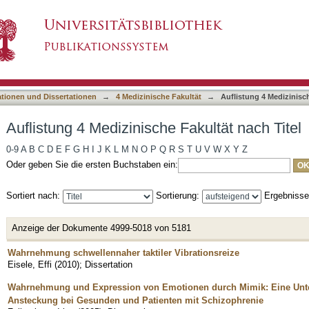
Fakultät nach Titel
asiert)
ationen und Dissertationen
→
4 Medizinische Fakultät
→
Auflistung 4 Medizinisch
Auflistung 4 Medizinische Fakultät nach Titel
0-9
A
B
C
D
E
F
G
H
I
J
K
L
M
N
O
P
Q
R
S
T
U
V
W
X
Y
Z
Oder geben Sie die ersten Buchstaben ein:
Sortiert nach:
Sortierung:
Ergebniss
Anzeige der Dokumente 4999-5018 von 5181
Wahrnehmung schwellennaher taktiler Vibrationsreize
Eisele, Effi
(
2010
)
;
Dissertation
Wahrnehmung und Expression von Emotionen durch Mimik: Eine Unt
Ansteckung bei Gesunden und Patienten mit Schizophrenie