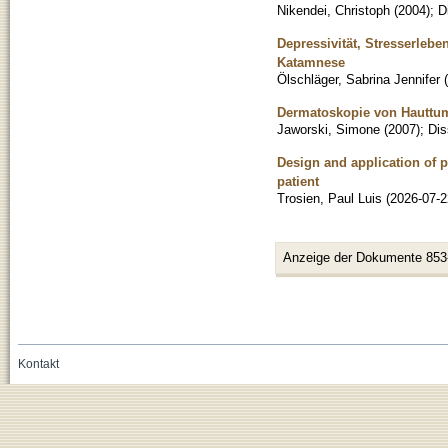
Nikendei, Christoph
(
2004
)
;
D
Depressivität, Stresserleb
Katamnese
Ölschläger, Sabrina Jennifer
(
Dermatoskopie von Hauttum
Jaworski, Simone
(
2007
)
;
Dis
Design and application of 
patient
Trosien, Paul Luis
(
2026-07-2
Anzeige der Dokumente 853
Kontakt