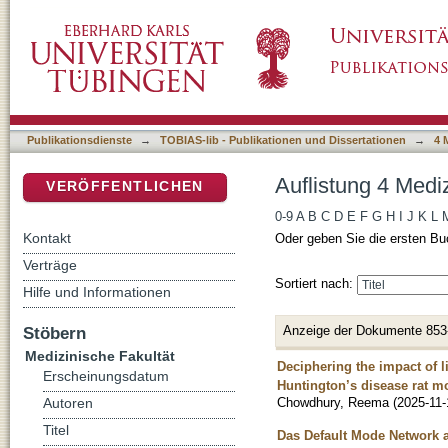
Auflistung 4 Medizinische Fakultät nach Titel
DSpace Repositorium (Manakin basiert)
Publikationsdienste
→
TOBIAS-lib - Publikationen und Dissertationen
→
4 
Auflistung 4 Mediz
VERÖFFENTLICHEN
0-9
A
B
C
D
E
F
G
H
I
J
K
L
Kontakt
Oder geben Sie die ersten Bu
Verträge
Sortiert nach:
Hilfe und Informationen
Anzeige der Dokumente 853
Stöbern
Medizinische Fakultät
Deciphering the impact of 
Erscheinungsdatum
Huntington’s disease rat m
Chowdhury, Reema
(
2025-11-
Autoren
Titel
Das Default Mode Network a