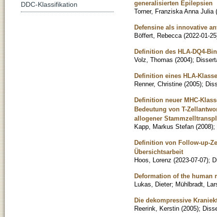
generalisierten Epilepsien
DDC-Klassifikation
Torner, Franziska Anna Julia
Defensine als innovative a
Böffert, Rebecca
(
2022-01-25
Definition des HLA-DQ4-Bin
Volz, Thomas
(
2004
)
;
Dissert
Definition eines HLA-Klasse
Renner, Christine
(
2005
)
;
Diss
Definition neuer MHC-Klas
Bedeutung von T-Zellantwor
allogener Stammzelltranspl
Kapp, Markus Stefan
(
2008
)
;
Definition von Follow-up-Ze
Übersichtsarbeit
Hoos, Lorenz
(
2023-07-07
)
;
D
Deformation of the human m
Lukas, Dieter
;
Mühlbradt, Lar
Die dekompressive Kraniekt
Reerink, Kerstin
(
2005
)
;
Disse