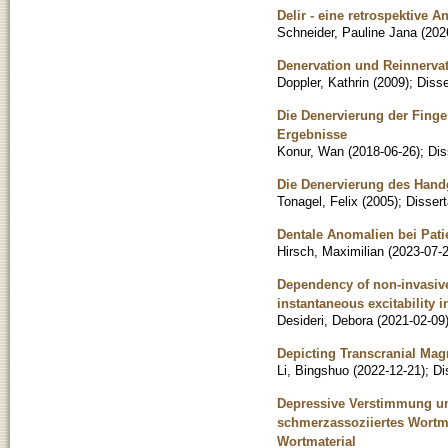
Delir - eine retrospektive 
Schneider, Pauline Jana
(
202
Denervation und Reinnerva
Doppler, Kathrin
(
2009
)
;
Disse
Die Denervierung der Finge
Ergebnisse
Konur, Wan
(
2018-06-26
)
;
Dis
Die Denervierung des Hand
Tonagel, Felix
(
2005
)
;
Dissert
Dentale Anomalien bei Pati
Hirsch, Maximilian
(
2023-07-
Dependency of non-invasive
instantaneous excitability 
Desideri, Debora
(
2021-02-09
Depicting Transcranial Mag
Li, Bingshuo
(
2022-12-21
)
;
Di
Depressive Verstimmung un
schmerzassoziiertes Wortma
Wortmaterial