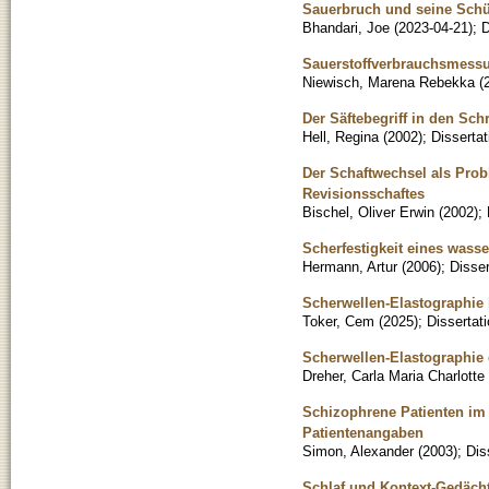
Sauerbruch und seine Schü
Bhandari, Joe
(
2023-04-21
)
;
D
Sauerstoffverbrauchsmessu
Niewisch, Marena Rebekka
(
Der Säftebegriff in den Sc
Hell, Regina
(
2002
)
;
Dissertat
Der Schaftwechsel als Prob
Revisionsschaftes
Bischel, Oliver Erwin
(
2002
)
;
Scherfestigkeit eines wass
Hermann, Artur
(
2006
)
;
Disser
Scherwellen-Elastographie b
Toker, Cem
(
2025
)
;
Dissertat
Scherwellen-Elastographie 
Dreher, Carla Maria Charlotte
Schizophrene Patienten im 
Patientenangaben
Simon, Alexander
(
2003
)
;
Dis
Schlaf und Kontext-Gedächt