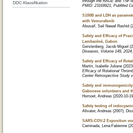
through the RAGE and TNF-α 
DDC-Klassifikation
PMID: 23169921; PubMed Ce
S100B and LDH as parameter
with Vemurafenib
Abusaif, Sail Nawaf Rashid
(
Safety and Efficacy of Pra
Lambaréné, Gabon
Gerstenberg, Jacob Miguel
(
2
Diseases, Volume 149, 2024
Safety and Efficacy of Rota
Martin, Isabelle Juliane
(
2023
Efficacy of Rotational Thromb
Center Retrospective Study ve
Safety and immunogenicit
Gabonese volunteers and th
Homoet, Andreas
(
2020-10-1
Safety testing of indocyani
Altvater, Andreas
(
2007
)
;
Diss
SARS-COV-2 Exposition von
Caminada, Lena-Fabienne
(
2