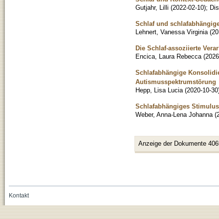
Gutjahr, Lilli
(
2022-02-10
)
;
Dis
Schlaf und schlafabhängig
Lehnert, Vanessa Virginia
(
20
Die Schlaf-assoziierte Vera
Encica, Laura Rebecca
(
2026
Schlafabhängige Konsolidie
Autismusspektrumstörung
Hepp, Lisa Lucia
(
2020-10-30
Schlafabhängiges Stimulus-
Weber, Anna-Lena Johanna
(
Anzeige der Dokumente 406
Kontakt