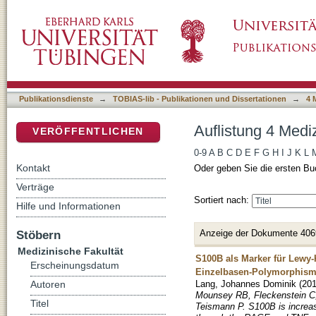
Auflistung 4 Medizinische Fakultät nach Titel
DSpace Repositorium (Manakin basiert)
Publikationsdienste
→
TOBIAS-lib - Publikationen und Dissertationen
→
4 
Auflistung 4 Mediz
VERÖFFENTLICHEN
0-9
A
B
C
D
E
F
G
H
I
J
K
L
Kontakt
Oder geben Sie die ersten Bu
Verträge
Sortiert nach:
Hilfe und Informationen
Anzeige der Dokumente 406
Stöbern
Medizinische Fakultät
S100B als Marker für Lewy-
Erscheinungsdatum
Einzelbasen-Polymorphism
Lang, Johannes Dominik
(
20
Autoren
Mounsey RB, Fleckenstein C, 
Titel
Teismann P. S100B is increas